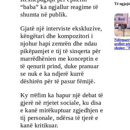
Të ngjaj
“baba” ka ngjallur reagime të
shumta në publik.
Gjatë një interviste ekskluzive,
këngëtari dhe kompozitori i
Ndërmarrj
njohur hapi zemrën dhe ndau
urdhër për
shqipe: "
pikëpamjet e tij të sinqerta për
marrëdhënien me konceptin e
të qenurit prind, duke pranuar
se nuk e ka ndjerë kurrë
dëshirën për të pasur fëmijë.
Ky rrëfim ka hapur një debat të
gjerë në rrjetet sociale, ku disa
e kanë mirëkuptuar zgjedhjen e
tij personale, ndërsa të tjerë e
kanë kritikuar.