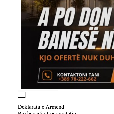
Deklarata e Armend
Rexhepagiqit për epitetin