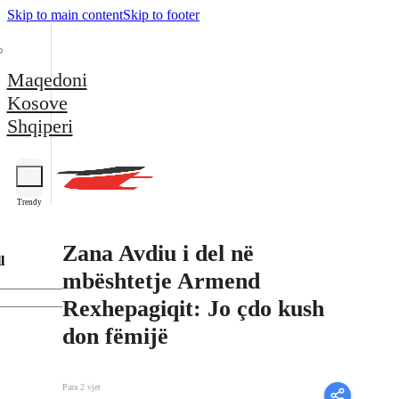
Skip to main content
Skip to footer
Maqedoni
Kosove
Shqiperi
Trendy
Zana Avdiu i del në
l
mbështetje Armend
Rexhepagiqit: Jo çdo kush
don fëmijë
Para 2 vjet