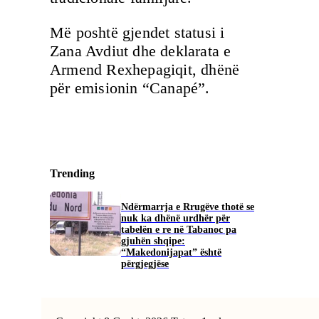
Më poshtë gjendet statusi i
Zana Avdiut dhe deklarata e
Armend Rexhepagiqit, dhënë
për emisionin “Canapé”.
Trending
Ndërmarrja e Rrugëve thotë se
nuk ka dhënë urdhër për
tabelën e re në Tabanoc pa
gjuhën shqipe:
“Makedonijapat” është
përgjegjëse