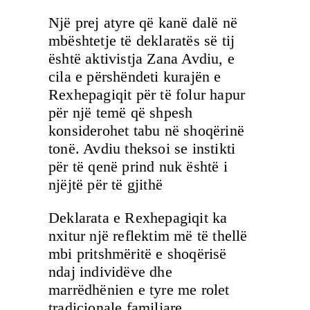
Një prej atyre që kanë dalë në
mbështetje të deklaratës së tij
është aktivistja Zana Avdiu, e
cila e përshëndeti kurajën e
Rexhepagiqit për të folur hapur
për një temë që shpesh
konsiderohet tabu në shoqërinë
tonë. Avdiu theksoi se instikti
për të qenë prind nuk është i
njëjtë për të gjithë
Deklarata e Rexhepagiqit ka
nxitur një reflektim më të thellë
mbi pritshmëritë e shoqërisë
ndaj individëve dhe
marrëdhënien e tyre me rolet
tradicionale familjare.