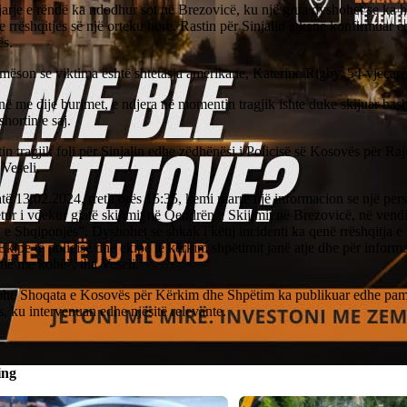
arje e rëndë ka ndodhur sot në Brezovicë, ku një grua dyshohet se ka h
e rrëshqitjes së një orteku bore. Rastin për Sinjalin e kanë konfirmuar e
s.
 mëson se viktima është shtetasja amerikane, Katerine Rigby, 54-vjeçare
në me dije burimet, e ndjera në momentin tragjik ishte duke skijuar ba
hortin e saj.
tin tragjik foli për Sinjalin edhe zëdhënësi i Policisë së Kosovës për Raj
Veseli.
të 13.02.2024, rreth orës 15:35, kemi marrë një informacion se një per
ur i vdekur gjatë skijimit në Qendrën e Skijimit në Brezovicë, në vendi
 e Shqiponjës”. Dyshohet se shkak i këtij incidenti ka qenë rrëshqitja e 
Ekipe të policisë dhe ekipe të kërkim shpëtimit janë atje dhe për informat
më me kohë”, tha Veseli.
hë Shoqata e Kosovës për Kërkim dhe Shpëtim ka publikuar edhe pamj
s, ku intervenuan edhe njësitë relevante.
ing