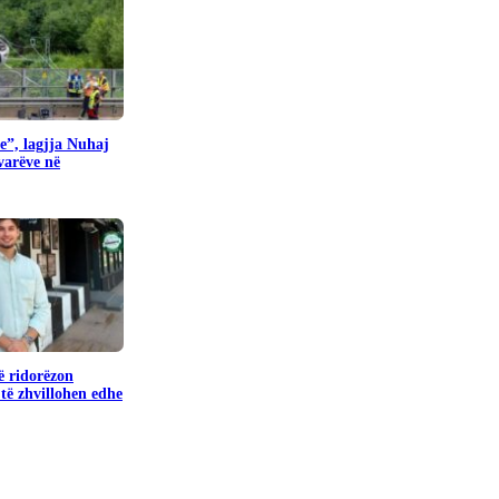
e”, lagjja Nuhaj
ovarëve në
ë ridorëzon
të zhvillohen edhe