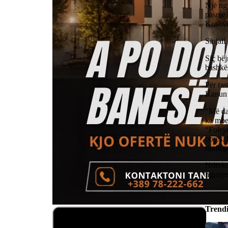
Një ngj
pasojë 
Kosovë
Sinjali
Siç bëj
bashkës
Për ras
Kanun 
“Më da
ka mbet
“Foleja
borës. 
njoftoj
Ndërko
ngjarje
Trend