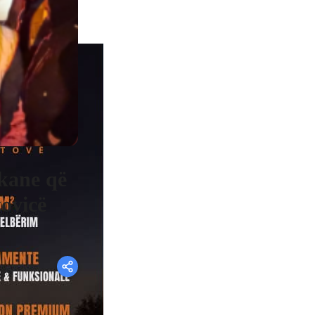
ikane që
zovicë