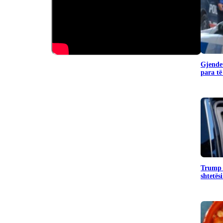
Gjendet
para të
Trump 
shtetës