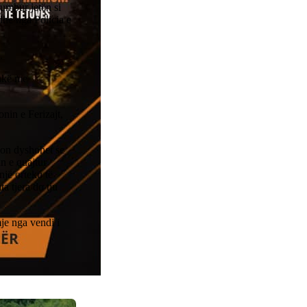
umbur jetën si
dhe nga Policia e
.
shkë me
onin e Ferizajt,
son dyshohet se
n e quajtur
një orteku të
a tjera do tju
e nga vendi i