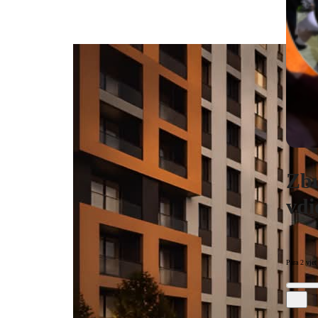
Zbu
vdi
Para 2 vjet