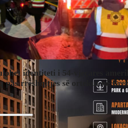
lohet identiteti i 54-vjeçares amer
q pas rrëshqitjes së ortekut në Bre