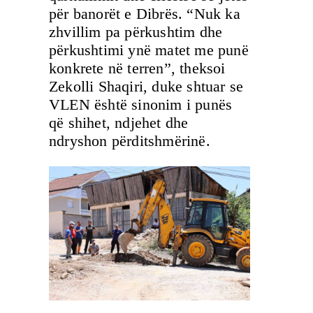
për banorët e Dibrës. “Nuk ka
zhvillim pa përkushtim dhe
përkushtimi ynë matet me punë
konkrete në terren”, theksoi
Zekolli Shaqiri, duke shtuar se
VLEN është sinonim i punës
që shihet, ndjehet dhe
ndryshon përditshmërinë.