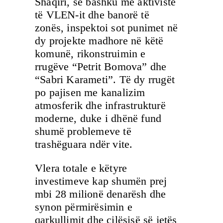
Shaqiri, së bashku me aktivistë
të VLEN-it dhe banorë të
zonës, inspektoi sot punimet në
dy projekte madhore në këtë
komunë, rikonstruimin e
rrugëve “Petrit Bomova” dhe
“Sabri Karameti”. Të dy rrugët
po pajisen me kanalizim
atmosferik dhe infrastrukturë
moderne, duke i dhënë fund
shumë problemeve të
trashëguara ndër vite.
Vlera totale e këtyre
investimeve kap shumën prej
mbi 28 milionë denarësh dhe
synon përmirësimin e
qarkullimit dhe cilësisë së jetës