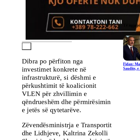
Të ngjaj
Dibra po përfiton nga
Fidan: Ma
investimet konkrete në
Saudite, 
infrastrukturë, si dëshmi e
përkushtimit të koalicionit
VLEN për zhvillimin e
qëndrueshëm dhe përmirësimin
e jetës së qytetarëve.
Zëvendësministrja e Transportit
dhe Lidhjeve, Kaltrina Zekolli