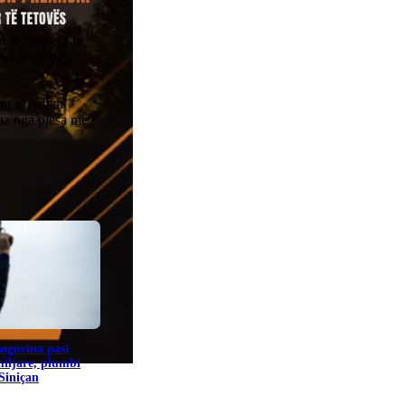
të Selës sa i
ut të parties,
it të Arben
zua nga pjesa më e
Bogovina pasi
miljare, plumbi
 Siniçan