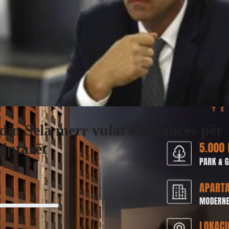
din Sela merr vulat e Aleancës për
iptarët