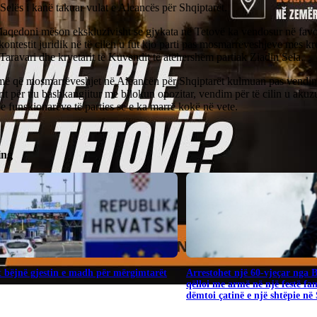
Selës i kanë takuar vulat e Aleancës për Shqiptarët.
aqedoni mëson ekskluzivisht se gjykata në Tetovë ka vendosur në favor 
kontestit juridik në të cilën u fut kjo parti pas mosmarrëveshjeve mes kre
aravari dhe kryetarit të Kuvendit të atëhershëm partiak Ziadin Sela.
më që mosmarrëveshjet në Aleancën për Shqiptarët kulmuan pas vendim
it për tiu bashkangjitur me bllokun opozitar, vendim për të cilin u aku
 funskionarëve të parties se e ka marrë kokë në vete.
ing
 bëjnë gjestin e madh për mërgimtarët
Arrestohet një 60-vjeçar nga 
qëlloi me armë në një festë fa
dëmtoi çatinë e një shtëpie në