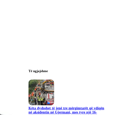
Të ngjajshme
Këta dyshohet të jenë tre mërgimtarët që vdiqën
në aksidentin në Gjermani, mes tyre një 16-