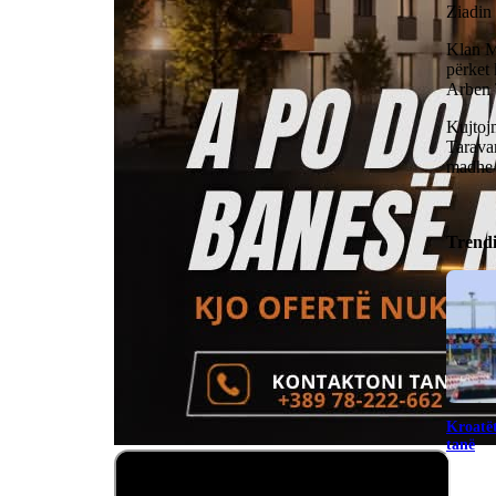
Ziadin 
Klan M
përket 
Arben T
Kujtoj
Taravar
madhe e
Trend
Kroatët
tanë