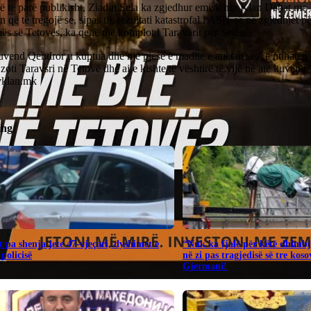
rë të parë publikisht, Ziadin Sela ka zgjedhur emisionin Klan Debat m
n që të tregojë se, sipas tij, rezultati katastrofal i ASH-së në zgjedhjet p
s së Tetovës, ka qenë një komplot i Taravarit për Selën.
vend Qendror u kuptua dhe një pjesë e madhe e anëtarësisë e nuhatën
zoti Taravsri në Tetovë dhe ai e kishte të vështirë të vijë në atë kuvend
tvklan.mk
ing
 pa shenja jete 47-vjeçari, dyshimet e
“Nuk ka fjalë për këtë dhimbj
 policisë
në zi pas tragjedisë së tre kos
Gjermani!