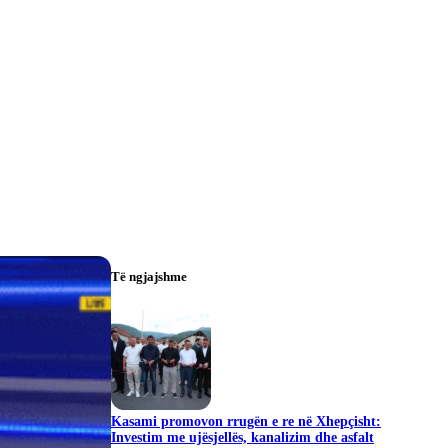
Të ngjajshme
Kasami promovon rrugën e re në Xhepçisht:
Investim me ujësjellës, kanalizim dhe asfalt