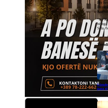
Për he
Ibraimi
Komunë
“Në Ku
bë nga 
Sela./
Trend
Gjendet
para të