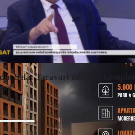
din Sela: Taravari më bëri komplot
ovë