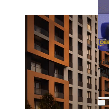
Zia
Tet
Para 2 vjet