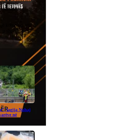
e Xhumadije
ër Këshillin e
 që komploti mu
”, u shpreh
e”, lagjja Nuhaj
ovarëve në