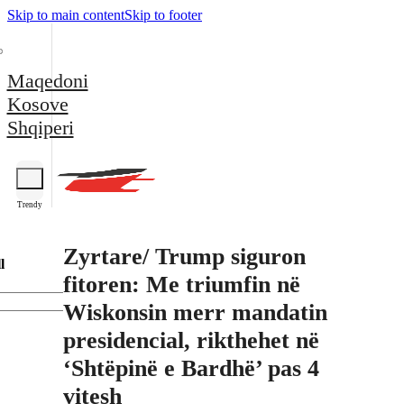
Skip to main content
Skip to footer
Maqedoni
Kosove
Shqiperi
Trendy
Zyrtare/ Trump siguron
l
fitoren: Me triumfin në
Wiskonsin merr mandatin
presidencial, rikthehet në
‘Shtëpinë e Bardhë’ pas 4
vitesh