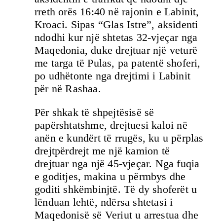
rreth orës 16:40 në rajonin e Labinit,
Kroaci. Sipas “Glas Istre”, aksidenti
ndodhi kur një shtetas 32-vjeçar nga
Maqedonia, duke drejtuar një veturë
me targa të Pulas, pa patentë shoferi,
po udhëtonte nga drejtimi i Labinit
për në Rashaa.
Për shkak të shpejtësisë së
papërshtatshme, drejtuesi kaloi në
anën e kundërt të rrugës, ku u përplas
drejtpërdrejt me një kamion të
drejtuar nga një 45-vjeçar. Nga fuqia
e goditjes, makina u përmbys dhe
goditi shkëmbinjtë. Të dy shoferët u
lënduan lehtë, ndërsa shtetasi i
Maqedonisë së Veriut u arrestua dhe