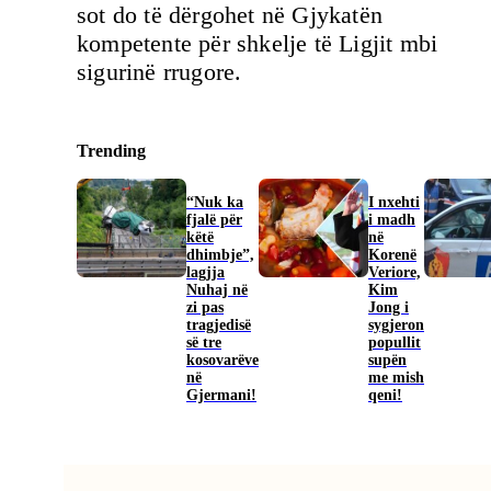
sot do të dërgohet në Gjykatën
kompetente për shkelje të Ligjit mbi
sigurinë rrugore.
Trending
“Nuk ka
I nxehti
fjalë për
i madh
këtë
në
dhimbje”,
Korenë
lagjja
Veriore,
Nuhaj në
Kim
zi pas
Jong i
tragjedisë
sygjeron
së tre
popullit
kosovarëve
supën
në
me mish
Gjermani!
qeni!