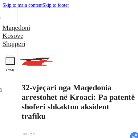
Skip to main content
Skip to footer
Maqedoni
Kosove
Shqiperi
Trendy
32-vjeçari nga Maqedonia
l
arrestohet në Kroaci: Pa patentë
shoferi shkakton aksident
trafiku
Para 2 vjet