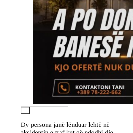
Dy persona janë lënduar lehtë në
aksidentin e trafikut që ndodhi dje