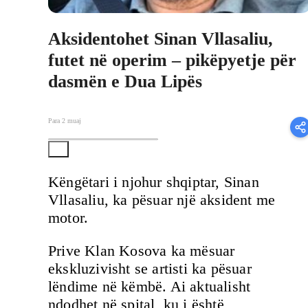
Aksidentohet Sinan Vllasaliu,
futet në operim – pikëpyetje për
dasmën e Dua Lipës
Para 2 muaj
Këngëtari i njohur shqiptar, Sinan
Vllasaliu, ka pësuar një aksident me
motor.
Prive Klan Kosova ka mësuar
ekskluzivisht se artisti ka pësuar
lëndime në këmbë. Ai aktualisht
ndodhet në spital, ku i është