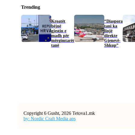
Trending
Kroatët
“Diaspora
bëjnë
tani ka
gjestin e
linjë
madh për
direkte
mërgimtarët
Gjenevë-
tanë
Shkup”
Copyright 6 Gusht, 2026 Tetova1.mk
by: Nordic Craft Media aps