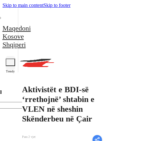
Skip to main content
Skip to footer
Maqedoni
Kosove
Shqiperi
Trendy
Aktivistët e BDI-së
l
‘rrethojnë’ shtabin e
VLEN në sheshin
Skënderbeu në Çair
Para 2 vjet