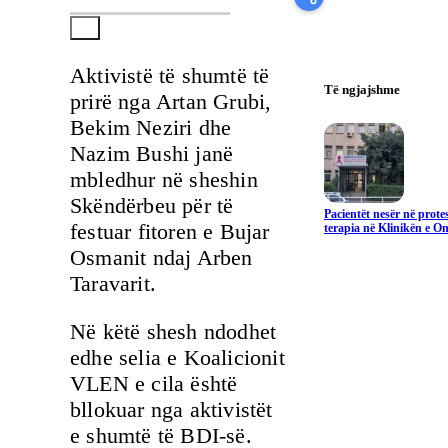
Aktivistë të shumtë të
Të ngjajshme
prirë nga Artan Grubi,
Bekim Neziri dhe
Nazim Bushi janë
mbledhur në sheshin
Skëndërbeu për të
Pacientët nesër në prote
festuar fitoren e Bujar
terapia në Klinikën e On
Osmanit ndaj Arben
Taravarit.
Në këtë shesh ndodhet
edhe selia e Koalicionit
VLEN e cila është
bllokuar nga aktivistët
e shumtë të BDI-së.