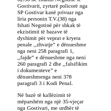
Gostivarit, zyrtarë policorë nga
SP Gostivar kanë privuar nga
liria personin T.V.(38) nga
fshati Negotinë për shkak të
ekzistimit të bazave të
dyshimit për veprat e kryera
penale ,,zhvatje” e dënueshme
nga neni 258 paragrafi 1,
,,fajde” e dënueshme nga neni
260 paragrafi 2 dhe ,,falsifikim
i dokumenteve” e
dënueshmenga neni 378
paragrafi 3 i Kodi Penal.
Në bazë të kallëzimit të
mëparshëm nga një 35-vjeçar
nga Gostivari, me urdhër të