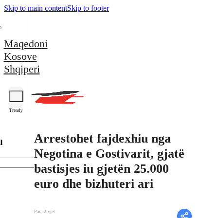
Skip to main content
Skip to footer
Maqedoni
Kosove
Shqiperi
Trendy
Arrestohet fajdexhiu nga
l
Negotina e Gostivarit, gjatë
bastisjes iu gjetën 25.000
euro dhe bizhuteri ari
Para 2 vjet