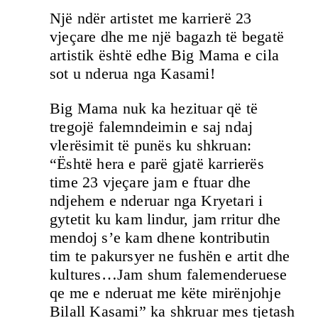
Një ndër artistet me karrierë 23
vjeçare dhe me një bagazh të begatë
artistik është edhe Big Mama e cila
sot u nderua nga Kasami!
Big Mama nuk ka hezituar që të
tregojë falemndeimin e saj ndaj
vlerësimit të punës ku shkruan:
“Është hera e parë gjatë karrierës
time 23 vjeçare jam e ftuar dhe
ndjehem e nderuar nga Kryetari i
gytetit ku kam lindur, jam rritur dhe
mendoj s’e kam dhene kontributin
tim te pakursyer ne fushën e artit dhe
kultures…Jam shum falemenderuese
qe me e nderuat me këte mirënjohje
Bilall Kasami” ka shkruar mes tjetash