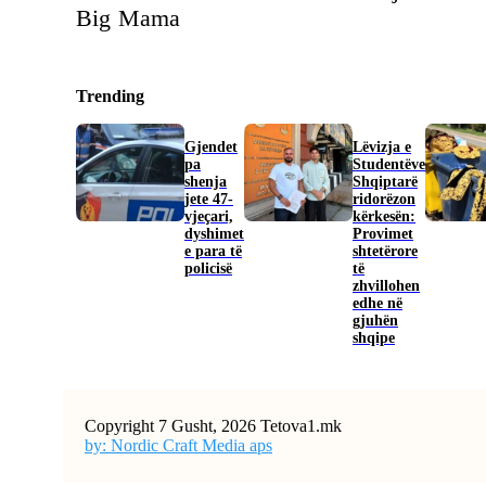
Big Mama
Trending
Gjendet
Lëvizja e
pa
Studentëve
shenja
Shqiptarë
jete 47-
ridorëzon
vjeçari,
kërkesën:
dyshimet
Provimet
e para të
shtetërore
policisë
të
zhvillohen
edhe në
gjuhën
shqipe
Copyright 7 Gusht, 2026 Tetova1.mk
by: Nordic Craft Media aps