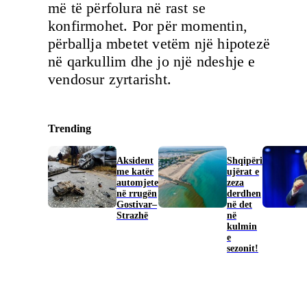
më të përfolura në rast se
konfirmohet. Por për momentin,
përballja mbetet vetëm një hipotezë
në qarkullim dhe jo një ndeshje e
vendosur zyrtarisht.
Trending
Aksident
Shqipëri
me katër
ujërat e
automjete
zeza
në rrugën
derdhen
Gostivar–
në det
Strazhë
në
kulmin
e
sezonit!