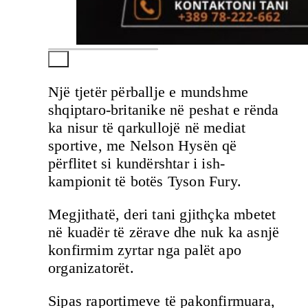
Një tjetër përballje e mundshme
shqiptaro-britanike në peshat e rënda
ka nisur të qarkullojë në mediat
sportive, me Nelson Hysën që
përflitet si kundërshtar i ish-
kampionit të botës Tyson Fury.
Megjithatë, deri tani gjithçka mbetet
në kuadër të zërave dhe nuk ka asnjë
konfirmim zyrtar nga palët apo
organizatorët.
Sipas raportimeve të pakonfirmuara,