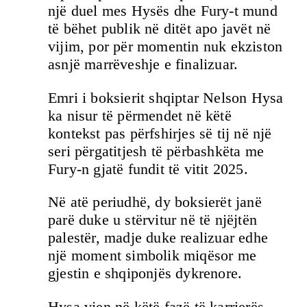
një duel mes Hysës dhe Fury-t mund
të bëhet publik në ditët apo javët në
vijim, por për momentin nuk ekziston
asnjë marrëveshje e finalizuar.
Emri i boksierit shqiptar Nelson Hysa
ka nisur të përmendet në këtë
kontekst pas përfshirjes së tij në një
seri përgatitjesh të përbashkëta me
Fury-n gjatë fundit të vitit 2025.
Në atë periudhë, dy boksierët janë
parë duke u stërvitur në të njëjtën
palestër, madje duke realizuar edhe
një moment simbolik miqësor me
gjestin e shqiponjës dykrenore.
Hysa vjen në këtë fazë të karrierës