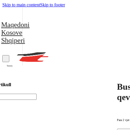
Skip to main content
Skip to footer
Maqedoni
Kosove
Shqiperi
Trendy
Bus
tikull
qev
Para 2 vjet