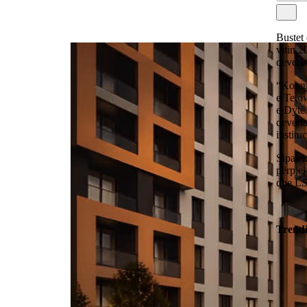
Bustet
vitin 
qever
“Komun
e Tetov
e Dytë 
qeveria
institu
Sipas 
përpjek
dhe LS
Trend