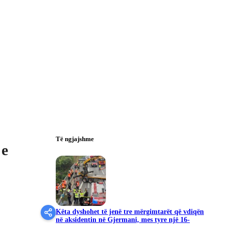
Të ngjajshme
 e
Këta dyshohet të jenë tre mërgimtarët që vdiqën
në aksidentin në Gjermani, mes tyre një 16-