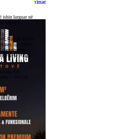
vjeçar
 ishin larguar në
në vepër e
etovë. Nga Komuna
qedonas nga Lufta
drejtpërdrejt
emeluese e këtij
këqija dhe
litike e BDI-së