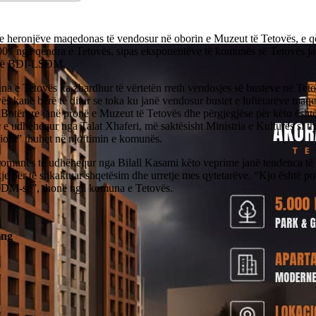
 e heronjëve maqedonas të vendosur në oborin e Muzeut të Tetovës, e që
2007 nga qendra e Tetovës, sipas eksponentëve të komunës së Tetovës ja
isë BDI-LSDM.
a e Tetovës ka zbardhur të vërtetën rreth vendosjes së busteve në T
ës kanë bërë të ditur se toka ku janë vendosur bustet e luftëtarëve ma
Botërore janë pronë e Muzeut të Tetovës dhe përgjegjëse për këto është 
 e udhëhequr nga Talat Xhaferi, më saktësisht Ministria e Kulturës si th
cioni” thuhet në njoftimin e komunës.
komunës të udhëhequr nga Bilall Kasami këto veprime janë tendenca të 
je për të shkaktuar shqetësim dhe urretje mes qytetarëve. “Kjo është po
DM-së”, thonë nga komuna e Tetovës.
ing