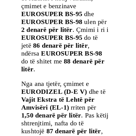
çmimet e benzinave
EUROSUPER BS-95
dhe
EUROSUPER BS-98
ulen për
2 denarë për litër
. Çmimi i ri i
EUROSUPER BS-95
do të
jetë
86 denarë për litër
,
ndërsa
EUROSUPER BS-98
do të shitet me
88 denarë për
litër
.
Nga ana tjetër, çmimet e
EURODIZEL (D-E V)
dhe të
Vajit Ekstra të Lehtë për
Amvisëri (EL-1)
rriten për
1,50 denarë për litër
. Pas këtij
shtrenjtimi, nafta do të
kushtojë
87 denarë për litër
,