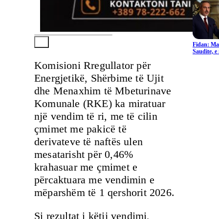
Fidan: Ma
Saudite, 
Komisioni Rregullator për
Energjetikë, Shërbime të Ujit
dhe Menaxhim të Mbeturinave
Komunale (RKE) ka miratuar
një vendim të ri, me të cilin
çmimet me pakicë të
derivateve të naftës ulen
mesatarisht për 0,46%
krahasuar me çmimet e
përcaktuara me vendimin e
mëparshëm të 1 qershorit 2026.
Si rezultat i këtij vendimi,