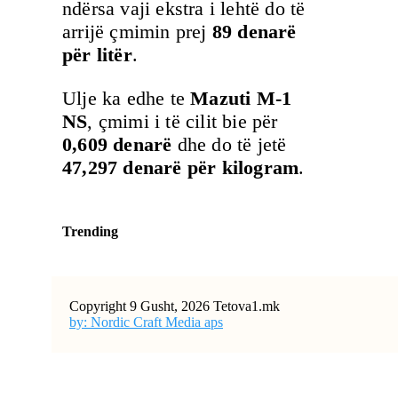
ndërsa vaji ekstra i lehtë do të
arrijë çmimin prej
89 denarë
për litër
.
Ulje ka edhe te
Mazuti M-1
NS
, çmimi i të cilit bie për
0,609 denarë
dhe do të jetë
47,297 denarë për kilogram
.
Trending
Copyright 9 Gusht, 2026 Tetova1.mk
by: Nordic Craft Media aps