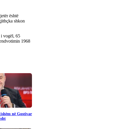
jetër është
 gjithçka shkon
 i vogël, 65
 vendvotimin 1968
pijshëm në Gostivar
usht