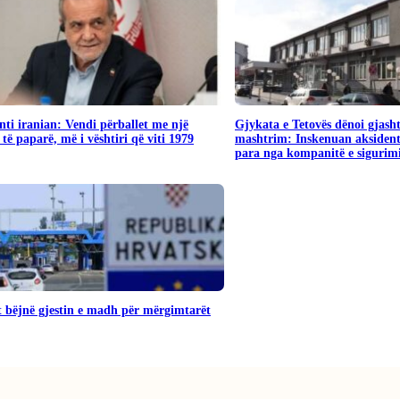
nti iranian: Vendi përballet me një
Gjykata e Tetovës dënoi gjash
 të paparë, më i vështiri që viti 1979
mashtrim: Inskenuan aksident
para nga kompanitë e sigurim
 bëjnë gjestin e madh për mërgimtarët