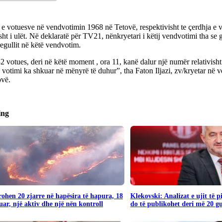
e votuesve në vendvotimin 1968 në Tetovë, respektivisht te çerdhja e v
isht i ulët. Në deklaratë për TV21, nënkryetari i këtij vendvotimi tha se
regullit në këtë vendvotim.
 votues, deri në këtë moment , ora 11, kanë dalur një numër relativisht
 votimi ka shkuar në mënyrë të duhur”, tha Faton Iljazi, zv/kryetar në
ovë.
ing
rohen 20 zjarre në hapësira të hapura, 18
Klekovski: Analizat e ujit të 
uar, një aktiv dhe një nën kontroll
do të publikohet deri më 20 g