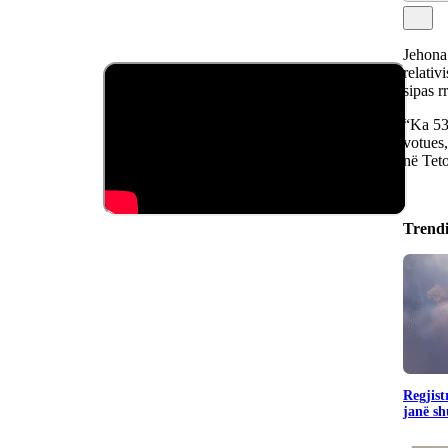
Jehona 
relativ
sipas r
“Ka 532
votues,
në Tet
Trend
Regjist
janë sh