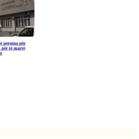
të persona për
 për të marrë
it