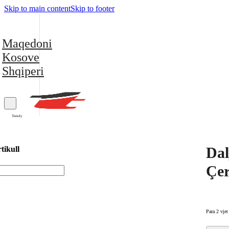
Skip to main content
Skip to footer
Maqedoni
Kosove
Shqiperi
Trendy
Dal
tikull
Çer
Para 2 vjet