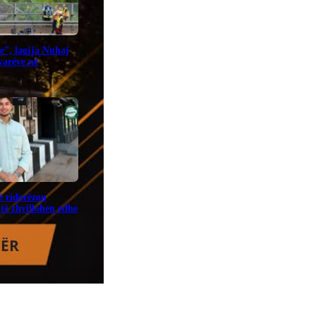
e”, lagjja Nuhaj
ovarëve në
ë ridorëzon
të zhvillohen edhe