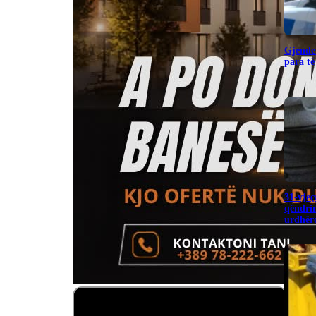
Gjendet
para të
31-vjeç
qëndrim
urdhëro