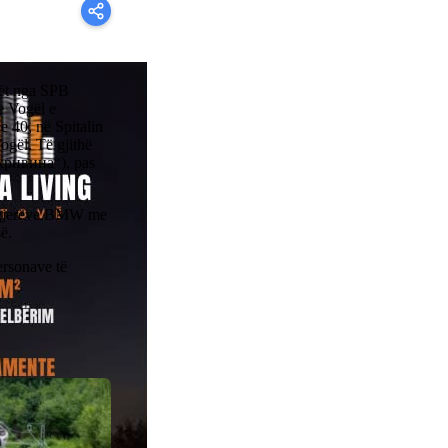
vët nga SPB
e Vogël e
 40, në Spitalin
ogël. Të gjithë
 кривина“), pas
asagjerëve BMW me
ë.
ersonave të