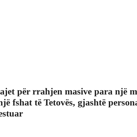
ajet për rrahjen masive para një m
një fshat të Tetovës, gjashtë person
estuar