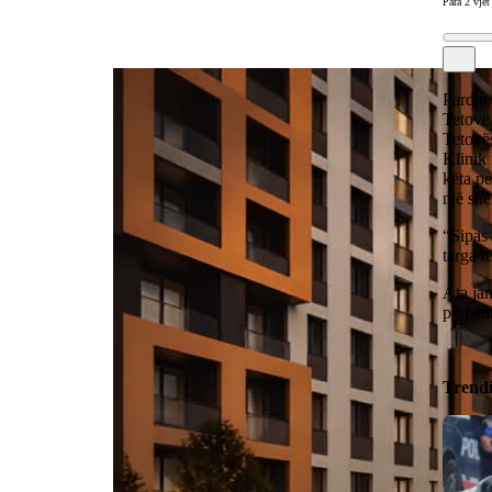
Para 2 vjet
Pardje,
Tetovë 
Tetovë
Klinik 
këta p
një she
“Sipas
targa t
Ata jan
përfshi
Trend