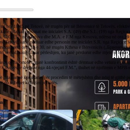
 në ora 18:45 në Tetovë, në rrugën për në Bërvenicë të Tetovës, efekti
kanë ndaluar personat me inicialet S.A. (49) dhe S.L. (19) nga Reçica 
s, G.C. (52) nga Tetova dhe M.A. e F.M nga Kosova, ndërsa në ora 19 e
në Tetovë, kanë ndaluar edhe personin me inicialet S.R. nga Reçica e V
ersona, rreth ores 18 e 30, në rrugën Kthesa e Bërvenicës („Брвенечка
rri verbal, kanë filluar përleshjen, ku janë përdorur edhe mjete të forta!
 asaj që raportohet, gjatë konfrontimit është dëmtuar edhe vetura e p
ë Kosovës, e drejtuar nga 44-vjeçari F.M.”, thuhet në njoftimin e MPB-s
ë ndaluar në komisariat për procedim të mëtejshëm dhe ndaj të gjithë p
rë do të bëhet kallëzim përkatës.
ing