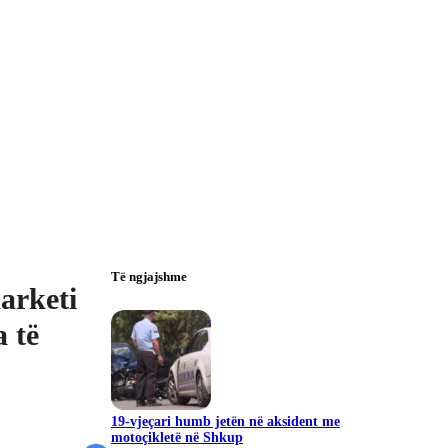
Të ngjajshme
arketi
a të
19-vjeçari humb jetën në aksident me
motoçikletë në Shkup