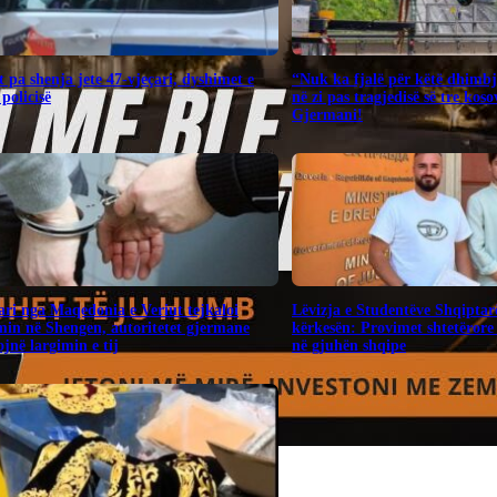
 pa shenja jete 47-vjeçari, dyshimet e
“Nuk ka fjalë për këtë dhimbj
 policisë
në zi pas tragjedisë së tre kos
Gjermani!
ari nga Maqedonia e Veriut tejkaloi
Lëvizja e Studentëve Shqiptar
in në Shengen, autoritetet gjermane
kërkesën: Provimet shtetërore 
jnë largimin e tij
në gjuhën shqipe