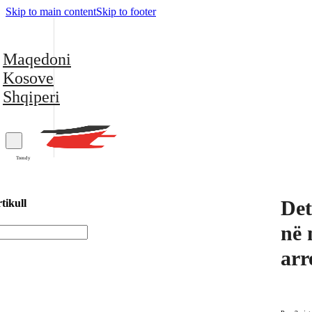
Skip to main content
Skip to footer
Maqedoni
Kosove
Shqiperi
Trendy
Det
tikull
në 
arr