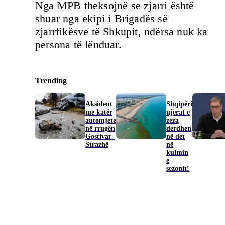
Nga MPB theksojnë se zjarri është
shuar nga ekipi i Brigadës së
zjarrfikësve të Shkupit, ndërsa nuk ka
persona të lënduar.
Trending
Aksident
Shqipëri
me katër
ujërat e
automjete
zeza
në rrugën
derdhen
Gostivar–
në det
Strazhë
në
kulmin
e
sezonit!