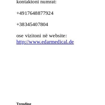
kontaktoni numrat:
+4917648877924
+38345407804
ose vizitoni në website:
http://www.edarmedical.de
Trending