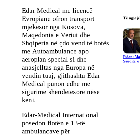
Edar Medical me licencë
Evropiane ofron transport
Të ngjaj
mjekësor nga Kosova,
Maqedonia e Veriut dhe
Shqiperia në çdo vend të botës
me Autoambulance apo
Fidan: Ma
aeroplan special si dhe
Saudite, 
anasjelltas nga Europa në
vendin tuaj, gjithashtu Edar
Medical punon edhe me
sigurime shëndetësore nëse
keni.
Edar-Medical International
posedon flotën e 13-të
ambulancave për