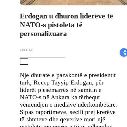
Erdogan u dhuron liderëve të
NATO-s pistoleta të
personalizuara
Para 4 javë
Një dhuratë e pazakontë e presidentit
turk, Recep Tayyip Erdogan, për
liderët pjesëmarrës në samitin e
NATO-s në Ankara ka tërhequr
vëmendjen e mediave ndërkombëtare.
Sipas raportimeve, secili prej krerëve
të shteteve dhe qeverive mori një
pistoletë me emrin e tij të gdhendur,