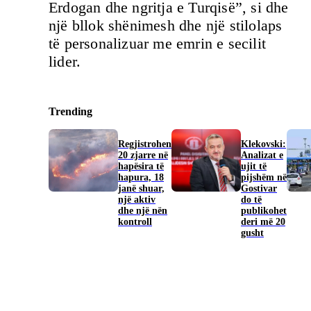
Erdogan dhe ngritja e Turqisë”, si dhe
një bllok shënimesh dhe një stilolaps
të personalizuar me emrin e secilit
lider.
Trending
Regjistrohen
Klekovski:
20 zjarre në
Analizat e
hapësira të
ujit të
hapura, 18
pijshëm në
janë shuar,
Gostivar
një aktiv
do të
dhe një nën
publikohet
kontroll
deri më 20
gusht