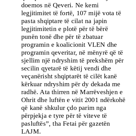
doemos në Qeveri. Ne kemi
legjitimitet të fortë, 107 mijë vota të
pasta shqiptare të cilat na japin
legjitimitetin e plotë për të bërë
punën tonë dhe për të zbatuar
programin e koalicionit VLEN dhe
programin qeveritar, në mënyrë që të
sjellim një ndryshim të prekshëm për
secilin qyetarë të këtij vendi dhe
veçanërisht shqiptarët të cilët kanë
kërkuar ndryshim për dy dekada me
radhë. Ata thirren në Marrëveshjen e
Ohrit dhe luftën e vitit 2001 ndërkohë
që kanë shkulur çdo parim nga
përpjekja e tyre për të viteve të
pasluftës”, tha Fetai për gazetën
LAJM.