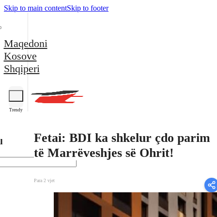
Skip to main content
Skip to footer
Maqedoni
Kosove
Shqiperi
Trendy
Fetai: BDI ka shkelur çdo parim
l
të Marrëveshjes së Ohrit!
Para 2 vjet