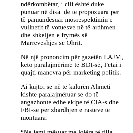
ndërkombëtar, i cili është duke
punuar në disa ide të propozuara për
të pamundësuar mosrespektimin e
vullnetit të votuesve në të ardhmen
dhe shkeljen e frymës së
Marrëveshjes së Ohrit.
Në një prononcim për gazetën LAJM,
këto paralajmërime të BDI-së, Fetai i
quajti manovra për marketing politik.
Ai kujtoi se në të kalurën Ahmeti
kishte paralajmëruar se do të
angazhonte edhe ekipe të CIA-s dhe
FBI-së për zbardhjen e rasteve të
montuara.
“Ne jemi mësuar me lojëra të tilla,