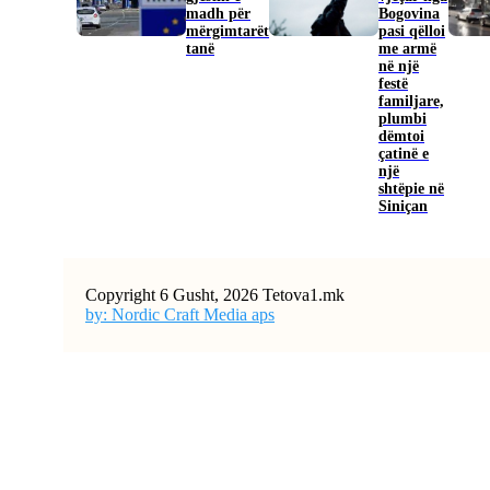
madh për
Bogovina
mërgimtarët
pasi qëlloi
tanë
me armë
në një
festë
familjare,
plumbi
dëmtoi
çatinë e
një
shtëpie në
Siniçan
Copyright 6 Gusht, 2026 Tetova1.mk
by: Nordic Craft Media aps