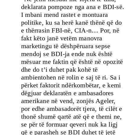
deklarata pompoze nga ana e BDI-së.
I mbani mend rastet e montuara
politike, ku sa herë kanë thënë që do
e thërrasin FBI-në, CIA-n… Por, në
fakt këto janë vetëm manovra
marketingu të dëshpëruara sepse
mendoj se BDI-ja ende nuk është
mësuar me faktin që është në opozitë
dhe do t’i duhet pak kohë të
ambientohen në rolin e saj të ri. Sa i
përket faktorit ndërkombëtar, e kemi
dëgjuar deklaratën e ambasadores
amerikane në vend, zonjës Ageler,
por edhe ambasadorët tjera, të cilët e
thonë shumë qartë atë që e themi ne,
se për të formuar qeveri nuk ka ligj
që e parasheh se BDI duhet të jetë