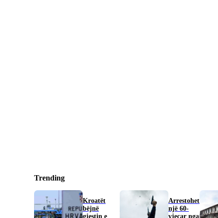
Trending
Kroatët
Arrestohet
bëjnë
një 60-
gjestin e
vjeçar nga