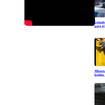
Gjendet
para të
Mbarua
koshin