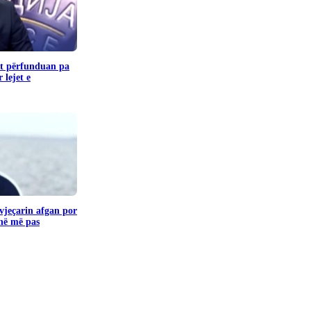
it përfunduan pa
 lejet e
vjeçarin afgan por
jnë më pas