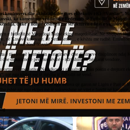
ri kontrovers dhe aktualisht drejtues ekzekutiv i KF “Vardar”, M
ovski, ka komentuar vendimin e Federatës së Futbollit të Maqedo
ëndija, duke e lidhur çështjen me strukturën e ligave vendore në 
gën e futbollit në Maqedoni luajnë ekipe maqedonase. Në Shqipëri luaj
are, në Kosovë kosovare, në Serbi serbe… e kështu me radhë. Emisione d
”, ka deklaruar Nedelkovski.
ata e tij vjen në kontekstin e reagimeve dhe dënimeve disiplinore ndaj
i dhe diskutimeve për mundësinë e ndryshimeve në garat vendore.
aportimeve mediatike, Nedelkovski aktualisht mban postin e drejtorit 
”, një nga klubet më të mëdha të futbollit në vend.
hë, KF Shkëndija është klub nga Tetova që garon në Ligën e Parë të 
dhe është një nga ekipet më të suksesshme në vitet e fundit në kampiona
ing