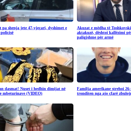
 pa shenja jete 47-vjeçari, dyshimet e
Akuzat e mëdha të Toshkovsk
 policisë
aktakuzë, dështoi kallëzimi për
paligjshme për armë
n dasmat! Nuset i hedhin dimijat në
Familja amerikane strehoi 26-
 e mbeturinave (VIDEO)
tronditen nga ajo çfarë zbulo