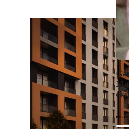
Gaz
Maq
eki
Para 2 mua