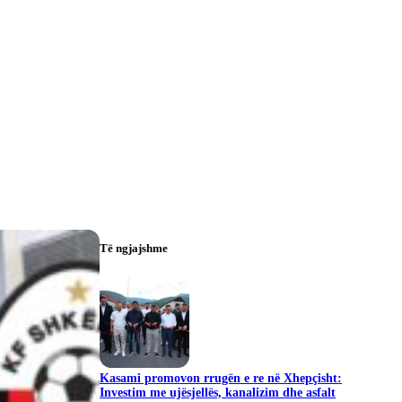
Të ngjajshme
Kasami promovon rrugën e re në Xhepçisht:
Investim me ujësjellës, kanalizim dhe asfalt