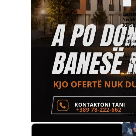
Gazeta
Nedelk
KF Shk
“Në Li
shqipt
këto?!
Deklar
FFM, s
Sipas r
“Vardar
Ndërko
Veriut 
Trend