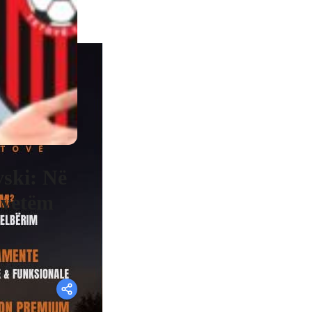
vski: Në
 vetëm