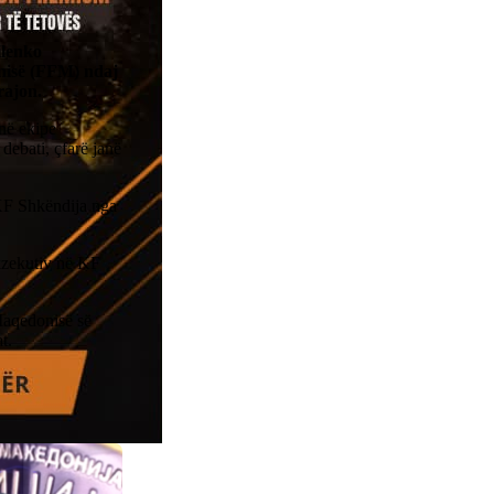
ilenko
nisë (FFM) ndaj
rajon.
në ekipe
ebati, çfarë janë
 KF Shkëndija nga
ekzekutiv në KF
Maqedonisë së
t.