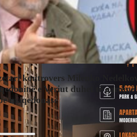
etari kontrovers Milenko Nedelko
edoninë e Veriut duhet të garojnë
pe maqedonase
j