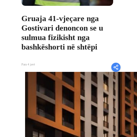
Gruaja 41-vjeçare nga
Gostivari denoncon se u
sulmua fizikisht nga
bashkëshorti në shtëpi
Para 4 javë