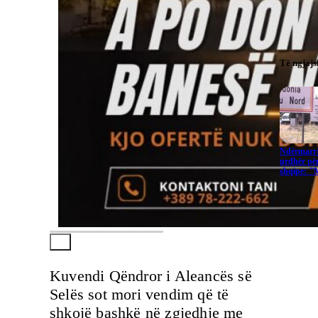
Të ngjaj
Ndërmarrj
urdhër për
shqipe: "
Kuvendi Qëndror i Aleancës së
Selës sot mori vendim që të
shkojë bashkë në zgjedhje me