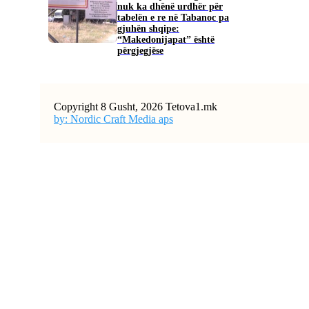
nuk ka dhënë urdhër për
tabelën e re në Tabanoc pa
gjuhën shqipe:
“Makedonijapat” është
përgjegjëse
Copyright 8 Gusht, 2026 Tetova1.mk
by: Nordic Craft Media aps