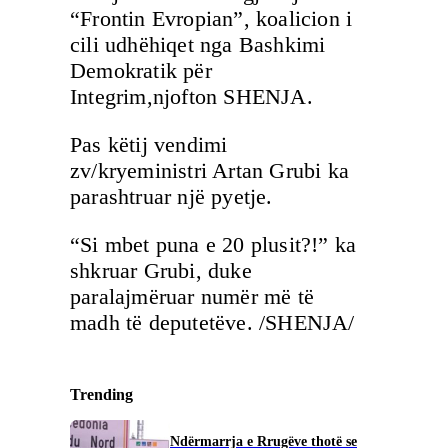
“Frontin Evropian”, koalicion i
cili udhëhiqet nga Bashkimi
Demokratik për
Integrim,njofton SHENJA.
Pas këtij vendimi
zv/kryeministri Artan Grubi ka
parashtruar një pyetje.
“Si mbet puna e 20 plusit?!” ka
shkruar Grubi, duke
paralajmëruar numër më të
madh të deputetëve. /SHENJA/
Trending
Ndërmarrja e Rrugëve thotë se