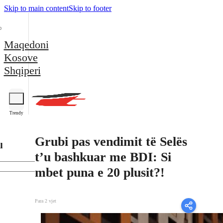
Skip to main content
Skip to footer
Maqedoni
Kosove
Shqiperi
Trendy
Grubi pas vendimit të Selës
l
t’u bashkuar me BDI: Si
mbet puna e 20 plusit?!
Para 2 vjet