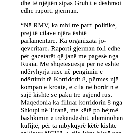
dhe të njëjtën sipas Grubit e dëshmoi
edhe raporti gjerman.
“Në RMV, ka mbi tre parti politike,
prej të cilave njëra është
parlamentare. Ka organizata jo-
qeveritare. Raporti gjerman foli edhe
për gazetarët që janë me pagesë nga
Rusia. Më shqetësuesja për ne është
ndëryhyrja ruse në pengimin e
ndërtimit të Korridorit 8, përmes një
kompanie kroate, e cila në bordrin e
sajë kishte së paku tre agjend rus.
Maqedonia ka filluar korridorin 8 nga
Shkupi në Tiranë, me këtë po bëjmë
bashkimin e trekëndëshit, eleminohen
kufijtë, për ta mbykqyrë këtë kishte