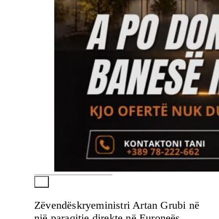
Zëvendëskryeministri Artan Grubi në
një paraqitje direkte në Euroneës