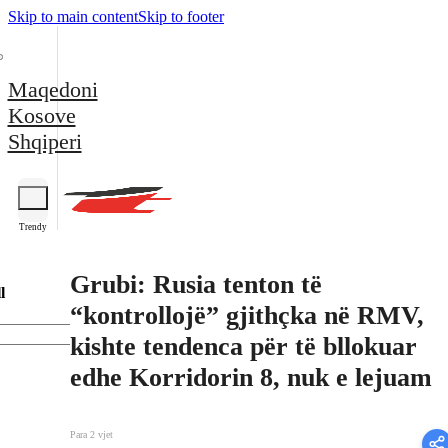
Skip to main content
Skip to footer
Maqedoni
Kosove
Shqiperi
Trendy
Grubi: Rusia tenton të
l
“kontrollojë” gjithçka në RMV,
kishte tendenca për të bllokuar
edhe Korridorin 8, nuk e lejuam
Para 2 vjet