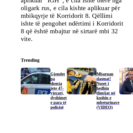
aplikuar “IGH”, e cila ishte blerë nga
oligark rus, e cila kishte aplikuar për
mbikqyrje të Korridorit 8. Qëllimi
ishte të pengohet ndërtimi i Korridorit
8 që është mbajtur në sirtarë mbi 32
vite.
Trending
Gjendet
Mbaruan
pa
dasmat!
shenja
Nuset i
jete 47-
hedhin
vjeçari,
dimijat në
dyshimet
koshin e
e para të
mbeturinave
policisë
(VIDEO)