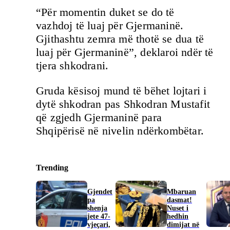
“Për momentin duket se do të
vazhdoj të luaj për Gjermaninë.
Gjithashtu zemra më thotë se dua të
luaj për Gjermaninë”, deklaroi ndër të
tjera shkodrani.
Gruda kësisoj mund të bëhet lojtari i
dytë shkodran pas Shkodran Mustafit
që zgjedh Gjermaninë para
Shqipërisë në nivelin ndërkombëtar.
Trending
Gjendet
Mbaruan
pa
dasmat!
shenja
Nuset i
jete 47-
hedhin
vjeçari,
dimijat në