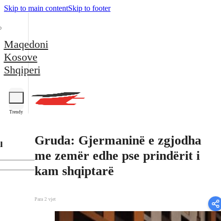
Skip to main content
Skip to footer
Maqedoni
Kosove
Shqiperi
Trendy
Gruda: Gjermaninë e zgjodha
l
me zemër edhe pse prindërit i
kam shqiptarë
Para 2 vjet