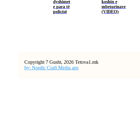
dyshimet
koshin e
e para të
mbeturinave
policisë
(VIDEO)
Copyright 7 Gusht, 2026 Tetova1.mk
by: Nordic Craft Media aps