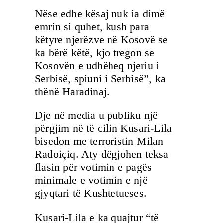
Nëse edhe kësaj nuk ia dimë
emrin si quhet, kush para
këtyre njerëzve në Kosovë se
ka bërë këtë, kjo tregon se
Kosovën e udhëheq njeriu i
Serbisë, spiuni i Serbisë”, ka
thënë Haradinaj.
Dje në media u publiku një
përgjim në të cilin Kusari-Lila
bisedon me terroristin Milan
Radoiçiq. Aty dëgjohen teksa
flasin për votimin e pagës
minimale e votimin e një
gjyqtari të Kushtetueses.
Kusari-Lila e ka quajtur “të