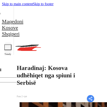
Skip to main content
Skip to footer
Maqedoni
Kosove
Shqiperi
Trendy
Haradinaj: Kosova
l
udhëhiqet nga spiuni i
Serbisë
Para 2 vjet