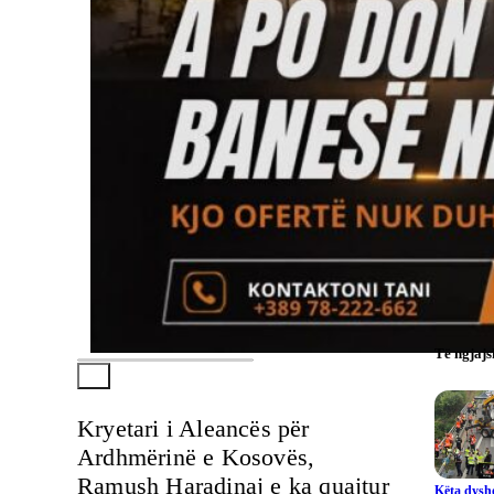
Të ngjaj
Kryetari i Aleancës për
Ardhmërinë e Kosovës,
Ramush Haradinaj e ka quajtur
Këta dysho