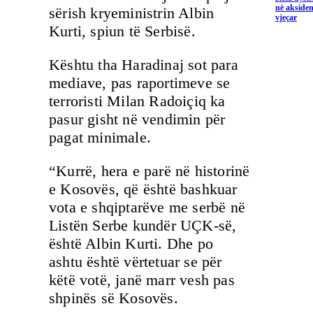
në aksiden
sërish kryeministrin Albin
vjeçar
Kurti, spiun të Serbisë.
Kështu tha Haradinaj sot para
mediave, pas raportimeve se
terroristi Milan Radoiçiq ka
pasur gisht në vendimin për
pagat minimale.
“Kurrë, hera e parë në historinë
e Kosovës, që është bashkuar
vota e shqiptarëve me serbë në
Listën Serbe kundër UÇK-së,
është Albin Kurti. Dhe po
ashtu është vërtetuar se për
këtë votë, janë marr vesh pas
shpinës së Kosovës.