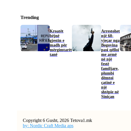
Trending
Kroatët
Arrestohet
bëjnë
një 60-
gjestin e
vjeçar nga
madh për
Bogovina
mërgimtarët
pasi qëlloi
tanë
me armë
në një
festë
familjare,
plumbi
dëmtoi
çatinë e
një
shtëpie në
Siniçan
Copyright 6 Gusht, 2026 Tetova1.mk
by: Nordic Craft Media aps