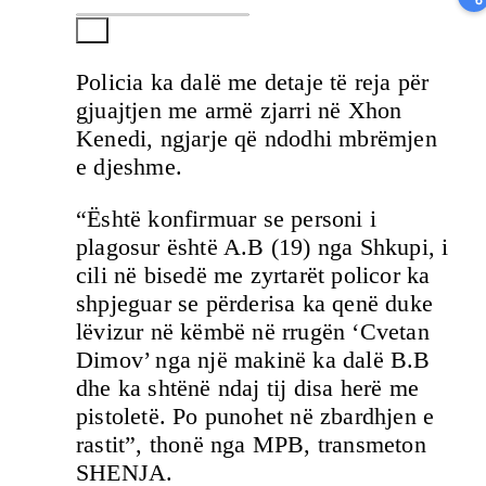
Policia ka dalë me detaje të reja për
gjuajtjen me armë zjarri në Xhon
Kenedi, ngjarje që ndodhi mbrëmjen
e djeshme.
“Është konfirmuar se personi i
plagosur është A.B (19) nga Shkupi, i
cili në bisedë me zyrtarët policor ka
shpjeguar se përderisa ka qenë duke
lëvizur në këmbë në rrugën ‘Cvetan
Dimov’ nga një makinë ka dalë B.B
dhe ka shtënë ndaj tij disa herë me
pistoletë. Po punohet në zbardhjen e
rastit”, thonë nga MPB, transmeton
SHENJA.