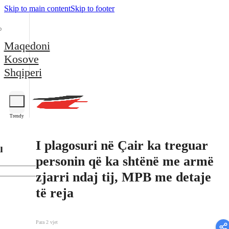
Skip to main content
Skip to footer
Maqedoni
Kosove
Shqiperi
Trendy
I plagosuri në Çair ka treguar
l
personin që ka shtënë me armë
zjarri ndaj tij, MPB me detaje
të reja
Para 2 vjet