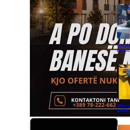
Gjendet
para të
Mbarua
koshin