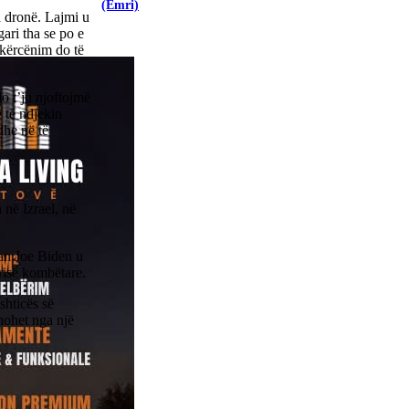
(Emri)
a dronë. Lajmi u
ari tha se po e
 kërcënim do të
o t’ju njoftojmë
 të ndjekin
dhe në të
në Izrael, në
kan Joe Biden u
risë kombëtare.
shticës së
hohet nga një