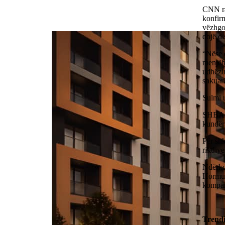
CNN rap
konfirm
vëzhgo
dojë di
“Nëse 
menjëhe
udhëzim
shkuarë
Sulmi u
SHBA p
kundërp
Për shk
rikthye
Ndërkoh
Hormuz
kompani
Trend