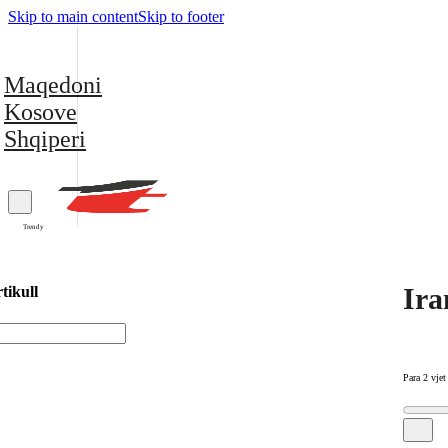
Skip to main content
Skip to footer
Maqedoni
Kosove
Shqiperi
Trendy
Ira
tikull
Para 2 vjet