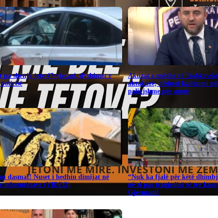
 pa shenja jete 47-vjeçari, dyshimet e
Akuzat e mëdha të Toshkovsk
 policisë
aktakuzë, dështoi kallëzimi për
paligjshme për armë
n dasmat! Nuset i hedhin dimijat në
“Nuk ka fjalë për këtë dhimbj
 e mbeturinave (VIDEO)
në zi pas tragjedisë së tre kos
Gjermani!