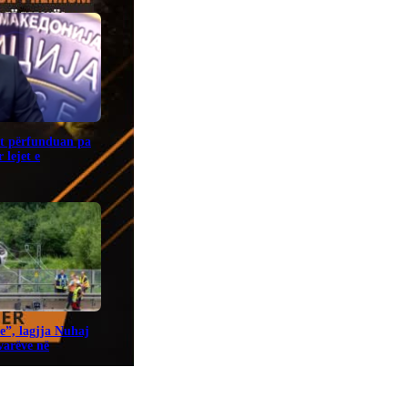
it përfunduan pa
 lejet e
e”, lagjja Nuhaj
ovarëve në