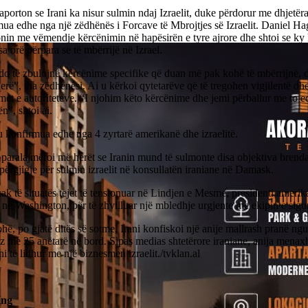
orton se Irani ka nisur sulmin ndaj Izraelit, duke përdorur me dhjetër
ua edhe nga një zëdhënës i Forcave të Mbrojtjes së Izraelit. Daniel Hag
nin me vëmendje kërcënimin në hapësirën e tyre ajrore dhe shtoi se ky
sa orë përpara se të mbërrijë në Izrael.
do të zbulojnë kërcënime specifike që duan më pak kohë të mbërrijnë, d
rë”, tha zëdhënësi. Ai u kërkoi qytetarëve që të tregohen vigjilentë dhe
et e autoriteteve. “I njohim këto kërcënime dhe jemi përballur me to e
n”, shtoi ai.
 konfirmua edhe nga 4 zyrtarë amerikanë dhe izraelitë.
aralajmëroi më herët se Iranin mund të sulmonte disa objektiva brenda 
ërgjigje për sulmin izraelit në konsullatën iraniane në Damask.
ak të situatës tejet të tensionuar në Lindjen e Mesme, presidenti ameri
 në Washington, për të zhvilluar një mbledhje urgjente me ekipin e sigu
ë, po gjatë ditës së sotme, Irani konfiskoi një anije mallrash pranë ngu
 me 25 anëtarë në bord. Sipas medias shtetërore iraniane, anija menax
 të lidhur me një biznesmen izraelit./tvklan.al
ing