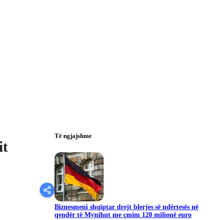
Të ngjajshme
it
Biznesmeni shqiptar drejt blerjes së ndërtesës në
qendër të Mynihut me çmim 120 milionë euro