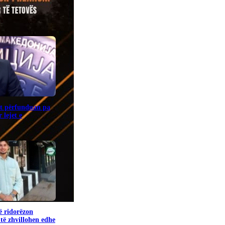
it përfunduan pa
 lejet e
ë ridorëzon
të zhvillohen edhe