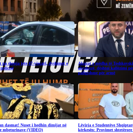
ing
 pa shenja jete 47-vjeçari, dyshimet e
Akuzat e mëdha të Toshkovsk
 policisë
aktakuzë, dështoi kallëzimi për
paligjshme për armë
n dasmat! Nuset i hedhin dimijat në
Lëvizja e Studentëve Shqiptar
 e mbeturinave (VIDEO)
kërkesën: Provimet shtetërore 