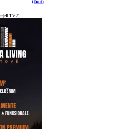
(Emri)
rcjell TV21.
 Pançe