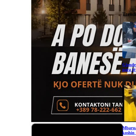
Trend
Gjendet
para të
Mbarua
koshin