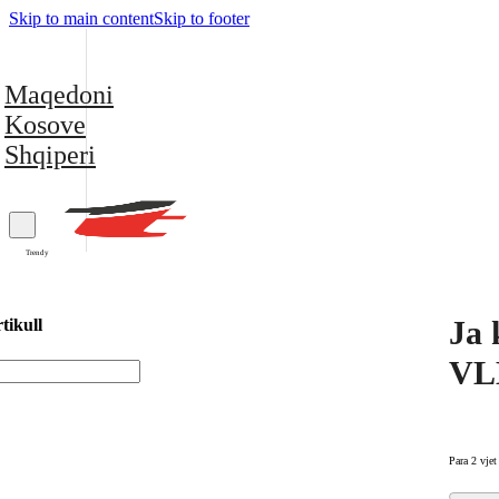
Skip to main content
Skip to footer
Maqedoni
Kosove
Shqiperi
Trendy
Ja 
tikull
VL
Para 2 vjet