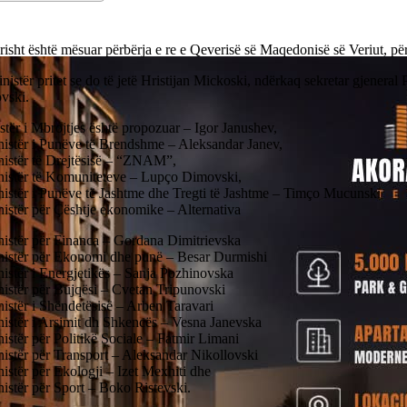
risht është mësuar përbërja e re e Qeverisë së Maqedonisë së Veriut, pë
istër pritet se do të jetë Hristijan Mickoski, ndërkaq sekretar gjeneral
vski.
stër i Mbrojtjes është propozuar – Igor Janushev,
inistër i Punëve të Brendshme – Aleksandar Janev,
inistër të Drejtësisë – “ZNAM”,
inistër të Komuniteteve – Lupço Dimovski,
inistër i Punëve të Jashtme dhe Tregti të Jashtme – Timço Mucunski
nistër për Çështje ekonomike – Alternativa
inistër për Financa – Gordana Dimitrievska
inistër për Ekonomi dhe punë – Besar Durmishi
nistër i Energjetikës – Sanja Pozhinovska
nistër për Bujqësi – Cvetan Tripunovski
nistër i Shëndetësisë – Arben Taravari
nistër i Arsimit dh Shkencës – Vesna Janevska
nistër për Politikë Sociale – Fatmir Limani
nistër për Transport – Aleksandar Nikollovski
nistër për Ekologji – Izet Mexhiti dhe
nistër për Sport – Boko Ristevski.