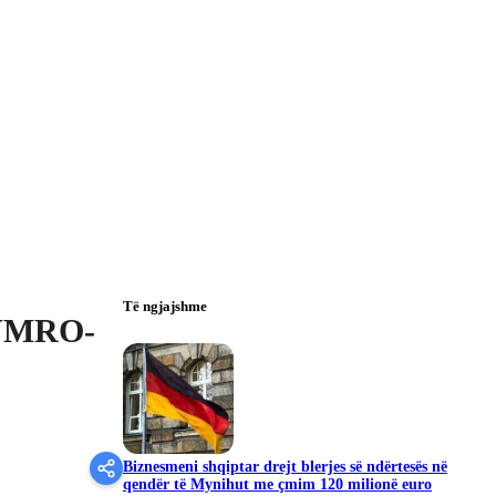
Të ngjajshme
ë VMRO-
Biznesmeni shqiptar drejt blerjes së ndërtesës në
qendër të Mynihut me çmim 120 milionë euro