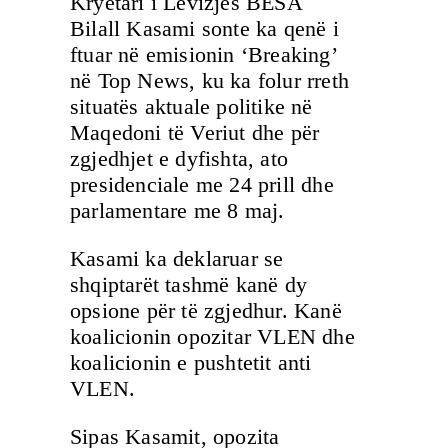
Kryetari i Lëvizjes BESA
Bilall Kasami sonte ka qenë i
ftuar në emisionin ‘Breaking’
në Top News, ku ka folur rreth
situatës aktuale politike në
Maqedoni të Veriut dhe për
zgjedhjet e dyfishta, ato
presidenciale me 24 prill dhe
parlamentare me 8 maj.
Kasami ka deklaruar se
shqiptarët tashmë kanë dy
opsione për të zgjedhur. Kanë
koalicionin opozitar VLEN dhe
koalicionin e pushtetit anti
VLEN.
Sipas Kasamit, opozita