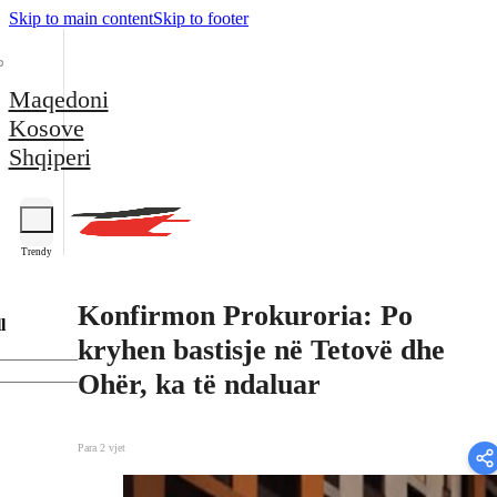
Skip to main content
Skip to footer
Maqedoni
Kosove
Shqiperi
Trendy
Konfirmon Prokuroria: Po
l
kryhen bastisje në Tetovë dhe
Ohër, ka të ndaluar
Para 2 vjet