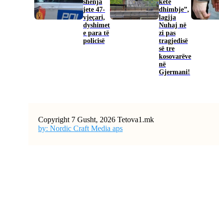
shenja
këtë
jete 47-
dhimbje”,
vjeçari,
lagjja
dyshimet
Nuhaj në
e para të
zi pas
policisë
tragjedisë
së tre
kosovarëve
në
Gjermani!
Copyright 7 Gusht, 2026 Tetova1.mk
by: Nordic Craft Media aps