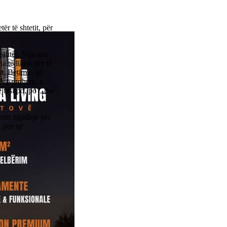
ër të shtetit, për
alitet. Nga ana
ta të luash për të
et. Betimin që
 A pajtohem, a
jtësi po, po”, tha
enin zgjidhje për
, por që