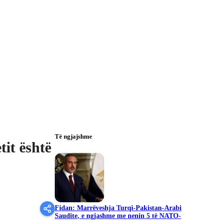
Të ngjajshme
tit është
Fidan: Marrëveshja Turqi-Pakistan-Arabi
Saudite, e ngjashme me nenin 5 të NATO-