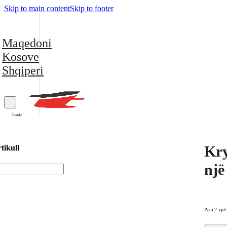
Skip to main content
Skip to footer
Maqedoni
Kosove
Shqiperi
Trendy
Kry
tikull
një
Para 2 vjet