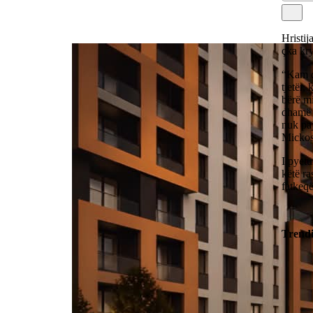
Hristij
çka kry
“Kam qe
tjetër,
bërë mi
dhamë e
nuk paj
Mickos
I pyetu
këtë ra
fatkeqë
Trend