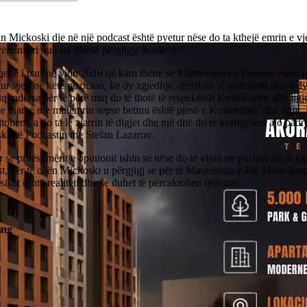
an Mickoski dje në një podcast është pyetur nëse do ta kthejë emrin e vjet
eministri nuk ka dhënë përgjigje konkrete.
në i pari në vitin 2019 që kam thënë se Marrëveshja e Prespës është re
 kur vjen në këtë pozicion, ke dy zgjedhje, rrezikon të izolohesh dhe e dy
q, ndërsa për të bërë miq do të thotë të respektosh Kushtetutën dhe ligj
 thamë me mbiemrin sepse betimi është pjesë e Kushtetutës dhe ligjit.
tohem, a do ta lë zjarrin të digjet dhe një ditë do të korrigjohet ajo padre
ki në Podcastin me Stefan Lazarov.
r se pritëshmërit e opinionit ishin se nëse do të vinin në pushtet do të gj
st, për të cilën Mickoski u përgjigj se për të Maqedonia është Maqedoni
sisht është realiteti dhe se duhet të përcaktohen qëllimet.
ing