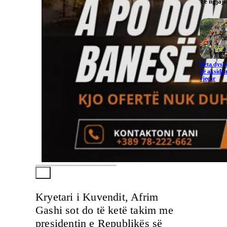
Të ngjaj
Këta dysho
në aksiden
vjeçar
Kryetari i Kuvendit, Afrim
Gashi sot do të ketë takim me
presidentin e Republikës së