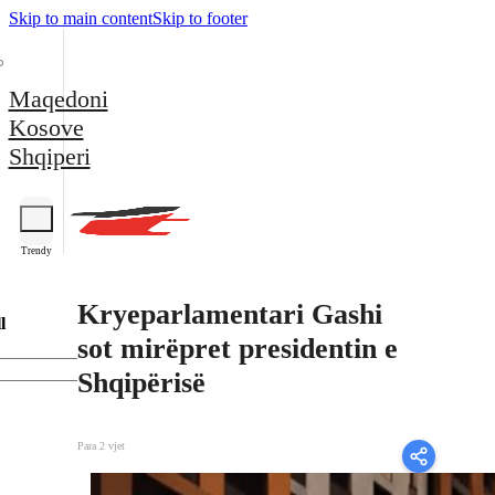
Skip to main content
Skip to footer
Maqedoni
Kosove
Shqiperi
Trendy
Kryeparlamentari Gashi
l
sot mirëpret presidentin e
Shqipërisë
Para 2 vjet