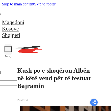
Skip to main content
Skip to footer
Maqedoni
Kosove
Shqiperi
Trendy
Kush po e shoqëron Albën
l
në këtë vend për të festuar
Bajramin
Para 2 vjet