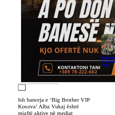
Të ngjaj
Këta dysho
në aksiden
vjeçar
Ish banorja e ‘Big Brother VIP
Kosova’ Alba Vukaj është
mjaftë aktive në mediat