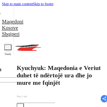
Skip to main content
Skip to footer
Maqedoni
Kosove
Shqiperi
Trendy
Kyuchyuk: Maqedonia e Veriut
l
duhet të ndërtojë ura dhe jo
mure me fqinjët
Para 2 vjet