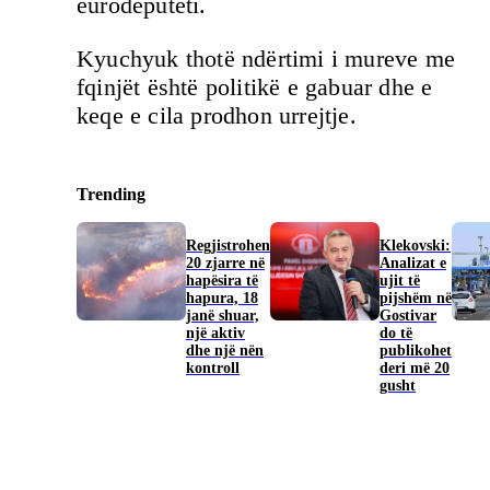
eurodeputeti.
Kyuchyuk thotë ndërtimi i mureve me
fqinjët është politikë e gabuar dhe e
keqe e cila prodhon urrejtje.
Trending
Regjistrohen
Klekovski:
20 zjarre në
Analizat e
hapësira të
ujit të
hapura, 18
pijshëm në
janë shuar,
Gostivar
një aktiv
do të
dhe një nën
publikohet
kontroll
deri më 20
gusht