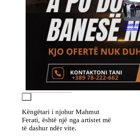
Kasami pr
Investim m
Këngëtari i njohur Mahmut
Ferati, është një nga artistet më
të dashur ndër vite.