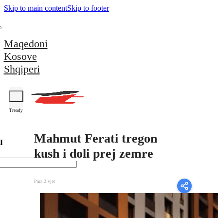
Skip to main content
Skip to footer
Maqedoni
Kosove
Shqiperi
Trendy
Mahmut Ferati tregon
l
kush i doli prej zemre
Para 2 vjet