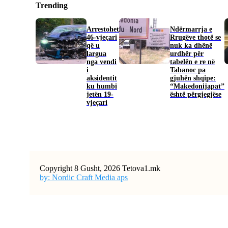
Trending
Arrestohet
Ndërmarrja e
46-vjeçari
Rrugëve thotë se
që u
nuk ka dhënë
largua
urdhër për
nga vendi
tabelën e re në
i
Tabanoc pa
aksidentit
gjuhën shqipe:
ku humbi
“Makedonijapat”
jetën 19-
është përgjegjëse
vjeçari
Copyright 8 Gusht, 2026 Tetova1.mk
by: Nordic Craft Media aps