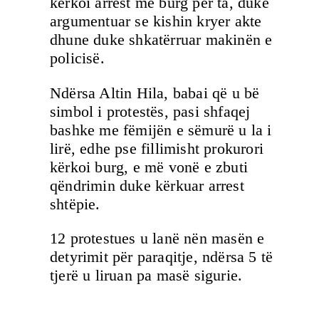
kërkoi arrest me burg për ta, duke
argumentuar se kishin kryer akte
dhune duke shkatërruar makinën e
policisë.
Ndërsa Altin Hila, babai që u bë
simbol i protestës, pasi shfaqej
bashke me fëmijën e sëmurë u la i
lirë, edhe pse fillimisht prokurori
kërkoi burg, e më vonë e zbuti
qëndrimin duke kërkuar arrest
shtëpie.
12 protestues u lanë nën masën e
detyrimit për paraqitje, ndërsa 5 të
tjerë u liruan pa masë sigurie.