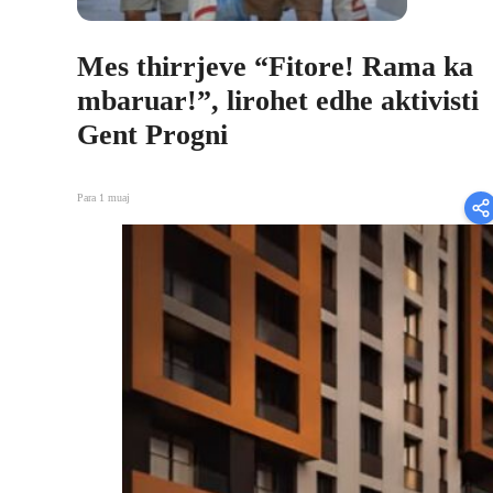
Mes thirrjeve “Fitore! Rama ka
mbaruar!”, lirohet edhe aktivisti
Gent Progni
Para 1 muaj