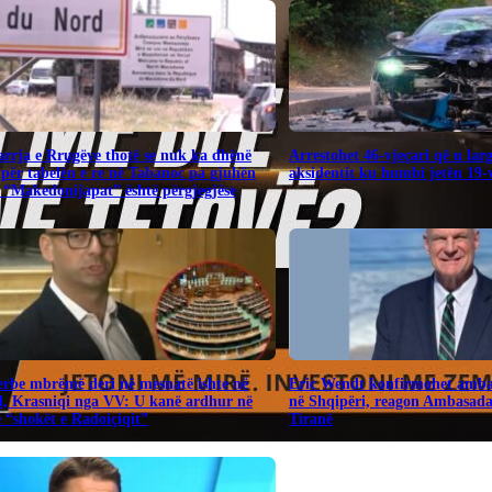
rrja e Rrugëve thotë se nuk ka dhënë
Arrestohet 46-vjeçari që u lar
për tabelën e re në Tabanoc pa gjuhën
aksidentit ku humbi jetën 19-v
 “Makedonijapat” është përgjegjëse
Serbe mbrëmë deri në mesnatë ishte në
Eric Wendt konfirmohet amba
, Krasniqi nga VV: U kanë ardhur në
në Shqipëri, reagon Ambasad
“shokët e Radoiçiqit”
Tiranë