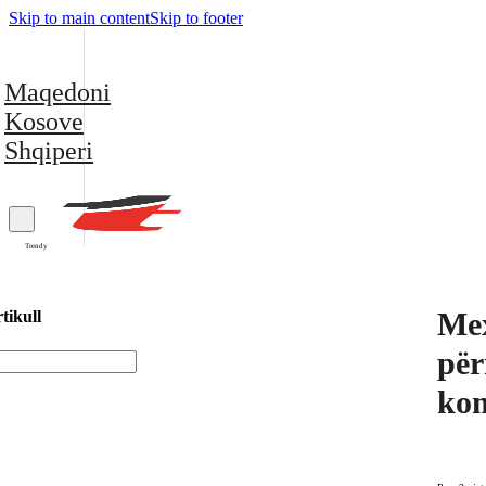
Skip to main content
Skip to footer
Maqedoni
Kosove
Shqiperi
Trendy
Mex
tikull
për
kom