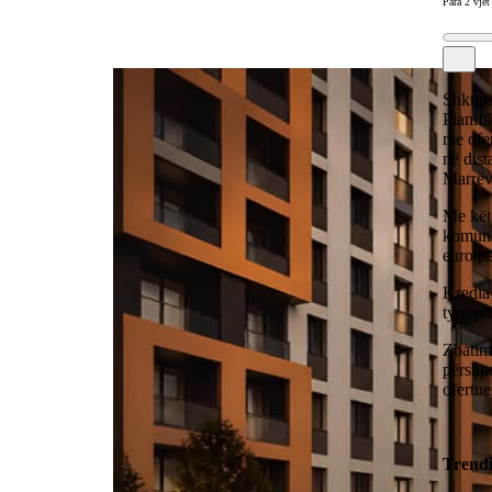
Para 2 vjet
Shkupi,
Planifi
me ofe
në dist
Marrëve
Me këtë
komunav
euro p
Kredia
tyre pr
Zbatimi
përshpe
ofertue
Trend