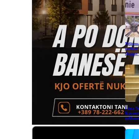
Ndërma
urdhër 
shqipe:
​Lista 
Kuvend
ndihmë 