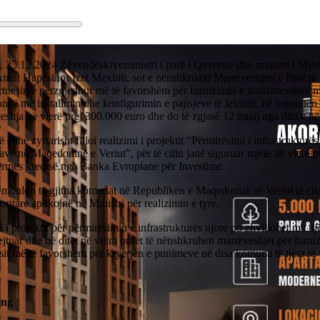
 25.12.2024 Zëvendëskryeministri i parë i Qeverisë dhe ministri i Mjedi
kimit Hapësinor Izet Mexhiti, sot e nënshkruajti Marrëveshjen e Parë të
rtuesin e përzgjedhur më të favorshëm për furnizimin e instrumenteve m
ancë me instalimin dhe konfigurimin e pajisjeve të leximit, në komunën
shja në vlerë prej 300.000 euro dhe do të zgjasë 12 muaj nga dita e në
 edhe zyrtarisht filloi realizimi i projektit “Përmirësimi i infrastrukturës
e në Maqedoninë e Veriut”, për të cilin janë siguruar mjete në vlerë p
ërmes kredisë nga Banka Evropiane për Investime.
 mbulon të gjitha komunat në Republikën e Maqedonisë së Veriut të cila
ioritare aplikojnë në Ministri për realizimin e tyre.
 i projektit për përmirësimin e infrastrukturës ujore po zhvillohet me nj
jtuar dhe në ditët në vijim pritet të nënshkruhen marrëveshjet për furn
sit më të favorshëm për kryerjen e punimeve në disa komuna të tjera të 
ing