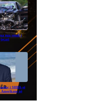
gua nga vendi i
jeçari
sador i SHBA-së
a Amerikane në