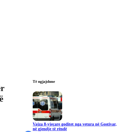
Të ngjajshme
ër
ë
Vajza 8-vjeçare goditet nga vetura në Gostivar,
në gjendje të rëndë