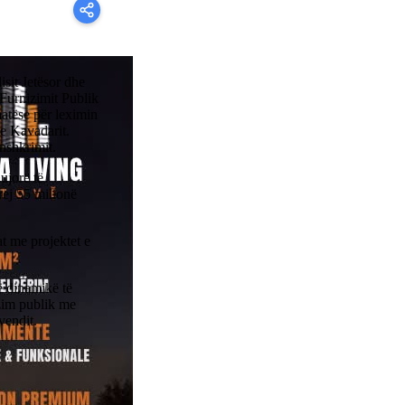
sit Jetësor dhe
 Furnizimit Publik
atëse për leximin
 e Kavadarit.
nshkrimit.
 ujore të
rej 55 milionë
t me projektet e
ë dinamikë të
izim publik me
vendit.