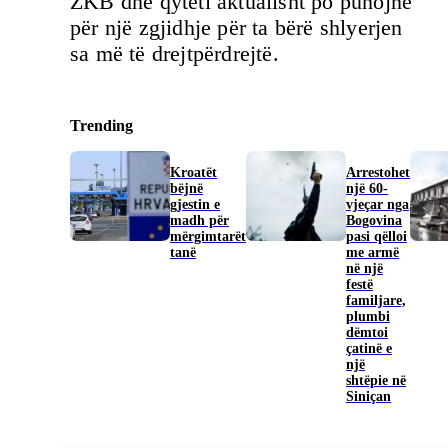
ZKB dhe qyteti aktualisht po punojnë
për një zgjidhje për ta bërë shlyerjen
sa më të drejtpërdrejtë.
Trending
Kroatët
Arrestohet
bëjnë
një 60-
gjestin e
vjeçar nga
madh për
Bogovina
mërgimtarët
pasi qëlloi
tanë
me armë
në një
festë
familjare,
plumbi
dëmtoi
çatinë e
një
shtëpie në
Siniçan