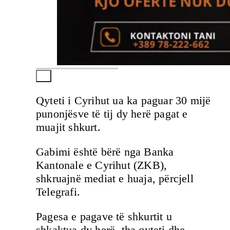
Qyteti i Cyrihut ua ka paguar 30 mijë
punonjësve të tij dy herë pagat e
muajit shkurt.
Gabimi është bërë nga Banka
Kantonale e Cyrihut (ZKB),
shkruajnë mediat e huaja, përcjell
Telegrafi.
Pagesa e pagave të shkurtit u
shkaktua dy herë, tha qyteti dhe