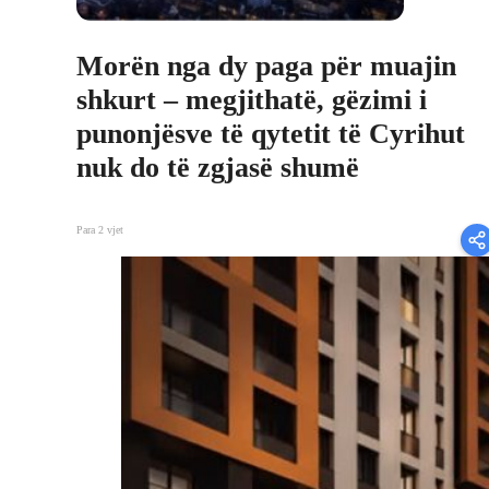
Morën nga dy paga për muajin
shkurt – megjithatë, gëzimi i
punonjësve të qytetit të Cyrihut
nuk do të zgjasë shumë
Para 2 vjet