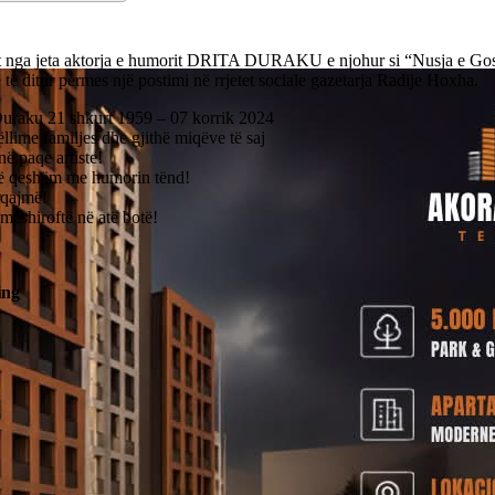
 nga jeta aktorja e humorit DRITA DURAKU e njohur si “Nusja e Gost
 të ditur përmes një postimi në rrjetet sociale gazetarja Radije Hoxha.
Duraku 21 shkurt 1959 – 07 korrik 2024
lime familjes dhe gjithë miqëve të saj
ë paqe artiste!
të qeshëm me humorin tënd!
 qajmë!
 mëshiroftë në atë botë!
ing