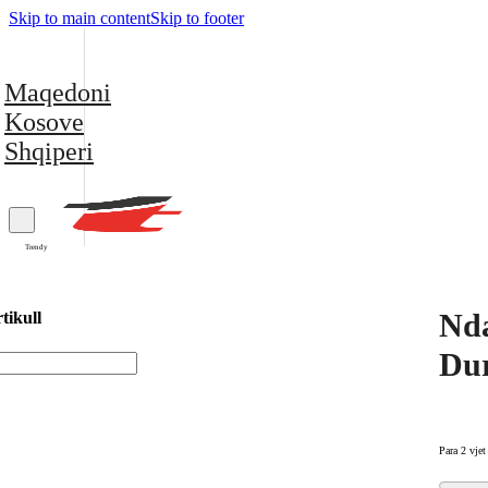
Skip to main content
Skip to footer
Maqedoni
Kosove
Shqiperi
Trendy
Nda
tikull
Dur
Para 2 vjet