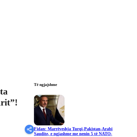
Të ngjajshme
ta
rit”!
Fidan: Marrëveshja Turqi-Pakistan-Arabi
Saudite, e ngjashme me nenin 5 të NATO-