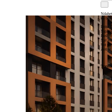
Ndahet
ka bërë
Drita 
Ngushël
Pusho n
Një je
Sot po
Zoti të
Trend