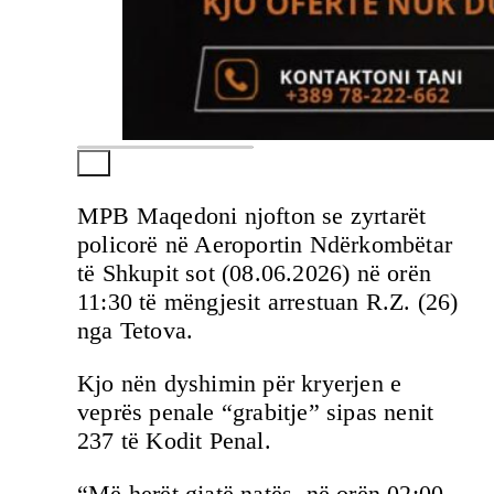
MPB Maqedoni njofton se zyrtarët
policorë në Aeroportin Ndërkombëtar
të Shkupit sot (08.06.2026) në orën
11:30 të mëngjesit arrestuan R.Z. (26)
nga Tetova.
Kjo nën dyshimin për kryerjen e
veprës penale “grabitje” sipas nenit
237 të Kodit Penal.
“Më herët gjatë natës, në orën 02:00