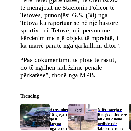
të mëngjesit në Stacionin Policor të
Tetovës, punonjësi G.S. (38) nga
Tetova ka raportuar se në një bastore
sportive në Tetovë, një person me
kërcënim me një objekt të mprehtë, i
ka marrë paratë nga qarkullimi ditor”.
“Pas dokumentimit të plotë të rastit,
do të ngrihen kallëzime penale
përkatëse”, thonë nga MPB.
Trending
Arrestohet
Ndërmarrja e
46-vjeçari
Rrugëve thotë se
që u
nuk ka dhënë
largua
urdhër për
nga vendi
tabelën e re në