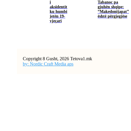
i
Tabanoc pa
aksidentit
gjuhën shqipe:
ku humbi
“Makedonijapat”
jetën 19-
është përgjegjëse
vjeçari
Copyright 8 Gusht, 2026 Tetova1.mk
by: Nordic Craft Media aps