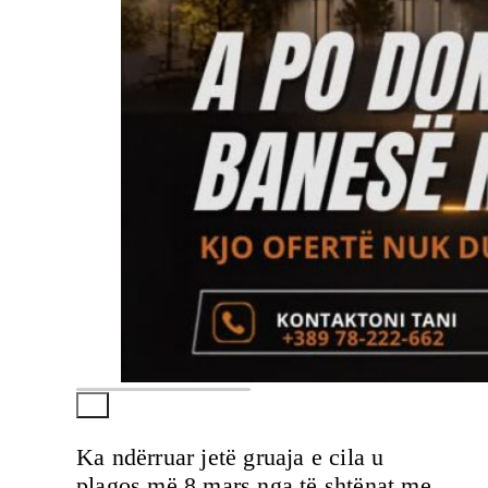
Ka ndërruar jetë gruaja e cila u
plagos më 8 mars nga të shtënat me