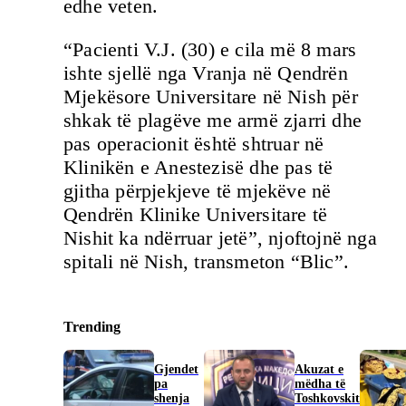
edhe veten.
“Pacienti V.J. (30) e cila më 8 mars
ishte sjellë nga Vranja në Qendrën
Mjekësore Universitare në Nish për
shkak të plagëve me armë zjarri dhe
pas operacionit është shtruar në
Klinikën e Anestezisë dhe pas të
gjitha përpjekjeve të mjekëve në
Qendrën Klinike Universitare të
Nishit ka ndërruar jetë”, njoftojnë nga
spitali në Nish, transmeton “Blic”.
Trending
Gjendet
Akuzat e
pa
mëdha të
shenja
Toshkovskit