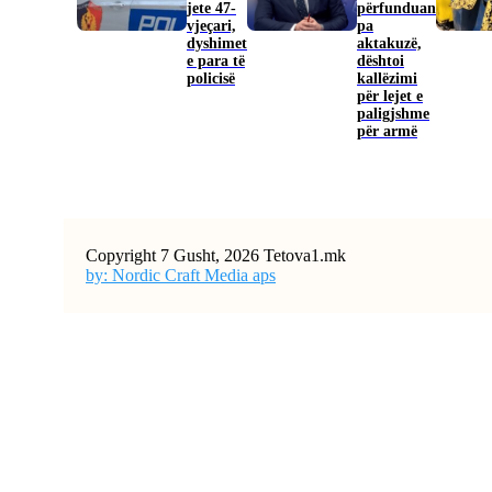
jete 47-
përfunduan
vjeçari,
pa
dyshimet
aktakuzë,
e para të
dështoi
policisë
kallëzimi
për lejet e
paligjshme
për armë
Copyright 7 Gusht, 2026 Tetova1.mk
by: Nordic Craft Media aps