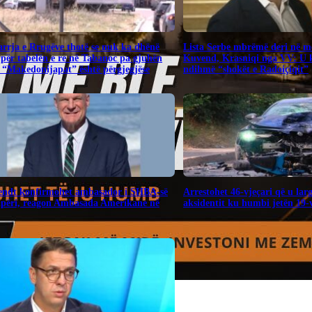
rrja e Rrugëve thotë se nuk ka dhënë
​Lista Serbe mbrëmë deri në me
për tabelën e re në Tabanoc pa gjuhën
Kuvend, Krasniqi nga VV: U 
 “Makedonijapat” është përgjegjëse
ndihmë “shokët e Radoiçiqit”
endt konfirmohet ambasador i SHBA-së
Arrestohet 46-vjeçari që u lar
ipëri, reagon Ambasada Amerikane në
aksidentit ku humbi jetën 19-v