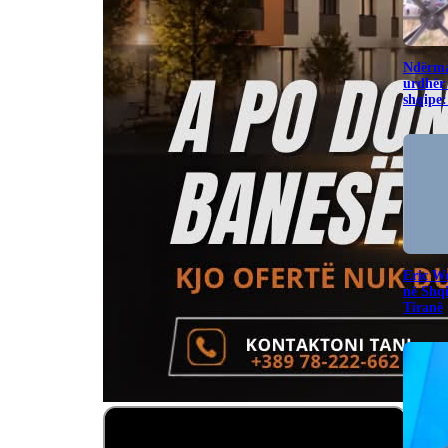
Ndërma
urdhër 
shqipe:
Eric W
në Shq
Tiranë