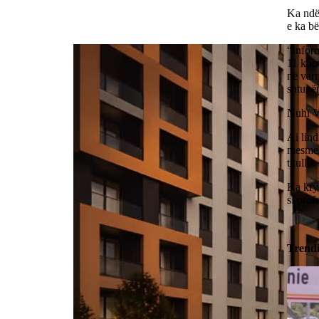
Ka ndër
e ka bë
“Inform
11 korr
në varr
shtunën
Nuhi V
Ai lind
mesmen 
titulli
Ka krye
si prof
Trend