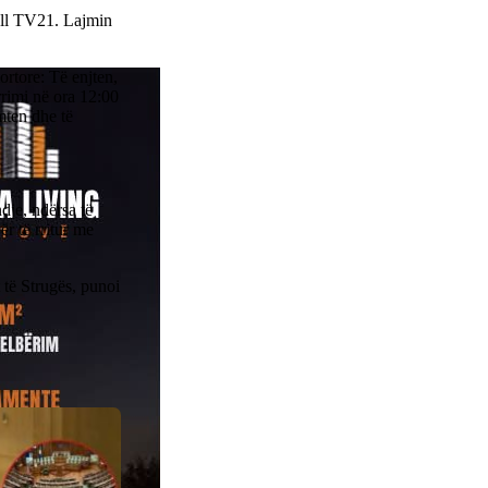
jell TV21. Lajmin
ortore: Të enjten,
rrimi në ora 12:00
mten dhe të
dje, ndërsa të
r të rritur me
 të Strugës, punoi