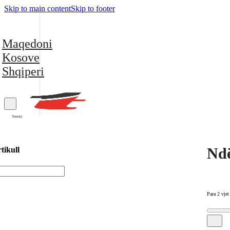
Skip to main content
Skip to footer
Maqedoni
Kosove
Shqiperi
Trendy
Ndë
tikull
Para 2 vjet