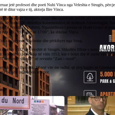
ruar jetë profesori dhe poeti Nuhi Vinca nga Veleshta e Strugës, përc
rë të ditur vajza e tij, aktorja Ilire Vinca.
ojmë të gjithë familjarët, miqtë dhe opinionin publik për ceremoninë m
ik, në ora 10:00 mbledhja komemorative në Institutin Albanologjik. Va
ezat e Prishtinës (Arbëri). Ngushëllimet i presim në Hotel Grand të pre
 nga ora 09:00 deri ne 17:00”, ka shkruar Vinca.
inca është poet, shkrimtar dhe përkthyes nga Strug.
i në vitin 1932 në Veleshtë të Strugës. Shkollën fillore e kreu në vendlin
(normalen) në Shkup në vitin 1953, kur e botoi dhe të parën vjershë pë
n “Lamtumirë shkollë” në revistën “Zani i rinisë”.
r fakultetin filozofik. Dhjetë vite me radhë, që prej hapjes së Gjimnazit
esor në këtë institucion arsimor.
ing