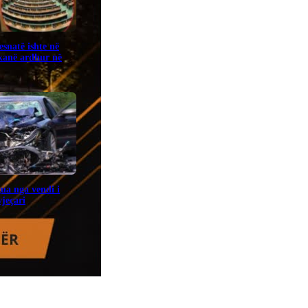
snatë ishte në
kanë ardhur në
gua nga vendi i
jeçari