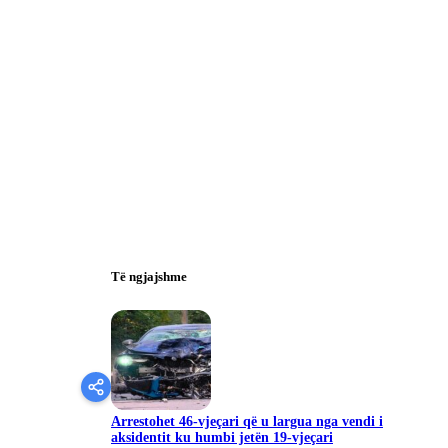
Të ngjajshme
Arrestohet 46-vjeçari që u largua nga vendi i
aksidentit ku humbi jetën 19-vjeçari