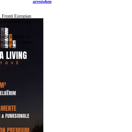
arrestohen
, Fronti Europian
uar u udhëheq nga
vendit të RMV-së.
jedhjen e kryetarit
bëri edhe