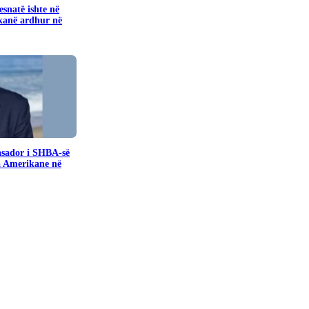
snatë ishte në
kanë ardhur në
sador i SHBA-së
a Amerikane në