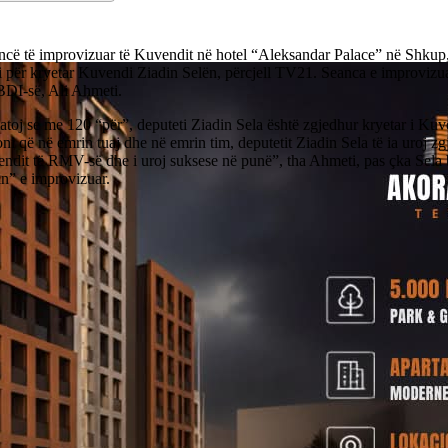
ncë të improvizuar të Kuvendit në hotel “Aleksandar Palace” në Shkup
i për kryetar Kuvendi Ziadin Selën, përcjell TV21. Seanca e improviz
BDI-së, Ali Ahmeti.
atoj se me 120 “për”, deputeti Ziadin Sela është zgjedhur kryetar i Ku
ni që në emrin tuaj dhe në emrin tim, deputetit Ziadin Sela të ia uroj zg
endit të RMV-së dhe i uroj suksese në punë”, tha Ahmeti, pas çka Sela 
in” e improvizuar.