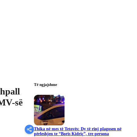
Të ngjajshme
shpall
RMV-së
Thika në mes të Tetovës: Dy të rinj plagosen në
përleshjen te “Boris Kidriç”, tre persona