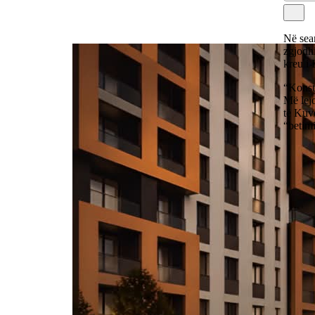
Në sea
zgjodh
kreu i 
“Konst
Më lejo
të Kuv
“betim