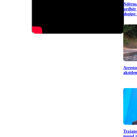
Ndërma
urdhër 
shqipe:
Arresto
aksiden
Trajano
mund të