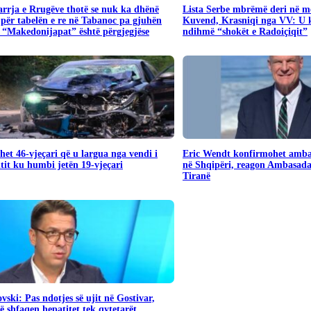
rrja e Rrugëve thotë se nuk ka dhënë
​Lista Serbe mbrëmë deri në me
për tabelën e re në Tabanoc pa gjuhën
Kuvend, Krasniqi nga VV: U 
 “Makedonijapat” është përgjegjëse
ndihmë “shokët e Radoiçiqit”
het 46-vjeçari që u largua nga vendi i
Eric Wendt konfirmohet amba
tit ku humbi jetën 19-vjeçari
në Shqipëri, reagon Ambasad
Tiranë
vski: Pas ndotjes së ujit në Gostivar,
 shfaqen hepatitet tek qytetarët