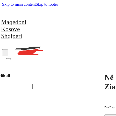
Skip to main content
Skip to footer
Maqedoni
Kosove
Shqiperi
Trendy
Në 
tikull
Zia
Para 2 vjet