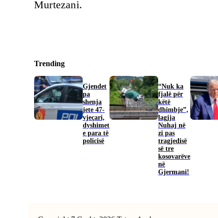
Murtezani.
Trending
Gjendet
“Nuk ka
pa
fjalë për
shenja
këtë
jete 47-
dhimbje”,
vjeçari,
lagjja
dyshimet
Nuhaj në
e para të
zi pas
policisë
tragjedisë
së tre
kosovarëve
në
Gjermani!