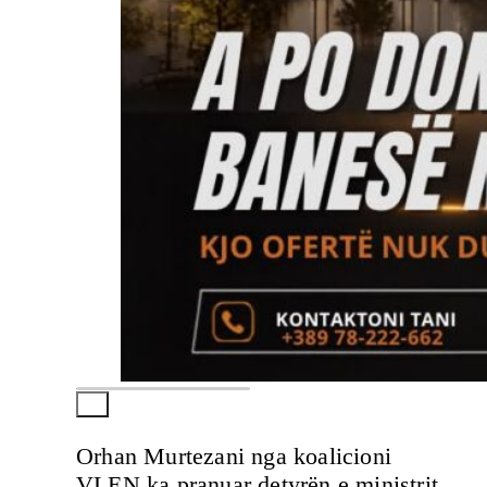
Orhan Murtezani nga koalicioni
VLEN ka pranuar detyrën e ministrit