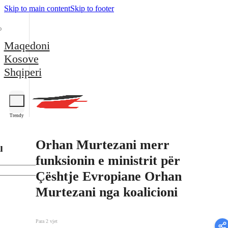
Skip to main content
Skip to footer
Maqedoni
Kosove
Shqiperi
Trendy
Orhan Murtezani merr
l
funksionin e ministrit për
Çështje Evropiane Orhan
Murtezani nga koalicioni
Para 2 vjet