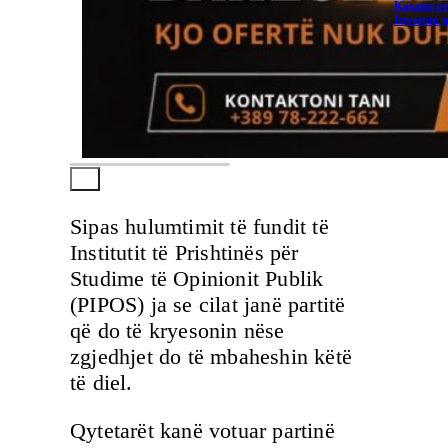
Kasami pr
Investim m
Sipas hulumtimit të fundit të
Institutit të Prishtinës për
Studime të Opinionit Publik
(PIPOS) ja se cilat janë partitë
që do të kryesonin nëse
zgjedhjet do të mbaheshin këtë
të diel.
Qytetarët kanë votuar partinë