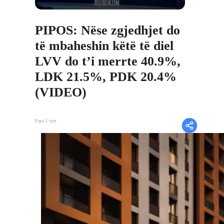
PIPOS: Nëse zgjedhjet do
të mbaheshin këtë të diel
LVV do t’i merrte 40.9%,
LDK 21.5%, PDK 20.4%
(VIDEO)
Para 2 vjet