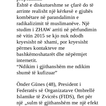
Është e diskutueshme se çfarë do të
arrinte realisht një kërkesë e gjuhës
kombëtare në parandalimin e
radikalizimit të muslimanëve. Një
studim i ZHAW arriti në përfundimin
në vitin 2015 se kjo nuk ndodh
kryesisht në xhami, por kryesisht
përmes kontakteve me
bashkëmoshatarët dhe nëpërmjet
internetit.
“Ndikim i gjithanshëm me ndikim
shumë të kufizuar”
Önder Günes (48), President i
Federatës së Organizatave Ombrellë
Islamike të Zvicrës (FIDS), flet për
një „sulm të gjithanshëm me një efekt