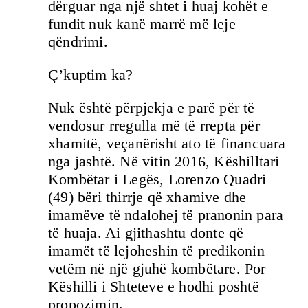
dërguar nga një shtet i huaj kohët e
fundit nuk kanë marrë më leje
qëndrimi.
Ç’kuptim ka?
Nuk është përpjekja e parë për të
vendosur rregulla më të rrepta për
xhamitë, veçanërisht ato të financuara
nga jashtë. Në vitin 2016, Këshilltari
Kombëtar i Legës, Lorenzo Quadri
(49) bëri thirrje që xhamive dhe
imamëve të ndalohej të pranonin para
të huaja. Ai gjithashtu donte që
imamët të lejoheshin të predikonin
vetëm në një gjuhë kombëtare. Por
Këshilli i Shteteve e hodhi poshtë
propozimin.