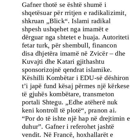
Gafner thotë se është shumë i
shqetësuar për rritjen e radikalizimit,
shkruan „Blick“. Islami radikal
shpesh ushqehet nga imamët e
dërguar nga shtetet e huaja. Autoriteti
fetar turk, për shembull, financon
disa dhjetëra imamë në Zvicër – dhe
Kuvajti dhe Katari gjithashtu
sponsorizojnë qendrat islamike.
Këshilli Kombëtar i EDU-së dëshiron
t’i japë fund kësaj përmes një kërkese
të gjuhës kombëtare, transmeton
portali Shtegu. „Edhe atëherë nuk
keni kontroll të plotë“, pranon ai.
“Por do të ishte një hap në drejtimin e
duhur”. Gafner i referohet jashtë
vendit. Në Francë, hoxhallarët e