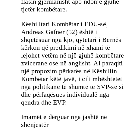
flasin gjermanisht apo ndonjë gjuhë
tjetër kombëtare.
Këshilltari Kombëtar i EDU-së,
Andreas Gafner (52) është i
shqetësuar nga kjo, qytetari i Bernës
kërkon që predikimi në xhami të
lejohet vetëm në një gjuhë kombëtare
zvicerane ose në anglisht. Ai paraqiti
një propozim përkatës në Këshillin
Kombëtar këtë javë, i cili mbështetet
nga politikanë të shumtë të SVP-së si
dhe përfaqësues individualë nga
qendra dhe EVP.
Imamët e dërguar nga jashtë në
shënjestër