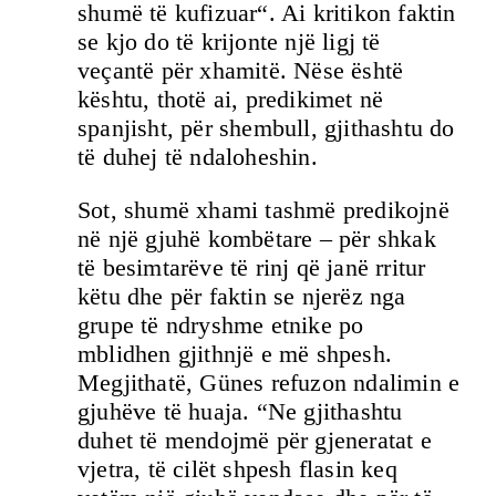
shumë të kufizuar“. Ai kritikon faktin
se kjo do të krijonte një ligj të
veçantë për xhamitë. Nëse është
kështu, thotë ai, predikimet në
spanjisht, për shembull, gjithashtu do
të duhej të ndaloheshin.
Sot, shumë xhami tashmë predikojnë
në një gjuhë kombëtare – për shkak
të besimtarëve të rinj që janë rritur
këtu dhe për faktin se njerëz nga
grupe të ndryshme etnike po
mblidhen gjithnjë e më shpesh.
Megjithatë, Günes refuzon ndalimin e
gjuhëve të huaja. “Ne gjithashtu
duhet të mendojmë për gjeneratat e
vjetra, të cilët shpesh flasin keq