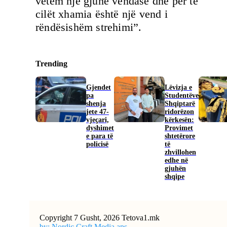
vetëm një gjuhë vendase dhe për të
cilët xhamia është një vend i
rëndësishëm strehimi”.
Trending
Gjendet
Lëvizja e
pa
Studentëve
shenja
Shqiptarë
jete 47-
ridorëzon
vjeçari,
kërkesën:
dyshimet
Provimet
e para të
shtetërore
policisë
të
zhvillohen
edhe në
gjuhën
shqipe
Copyright 7 Gusht, 2026 Tetova1.mk
by: Nordic Craft Media aps