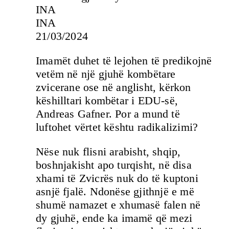
INA
INA
21/03/2024
Imamët duhet të lejohen të predikojnë
vetëm në një gjuhë kombëtare
zvicerane ose në anglisht, kërkon
këshilltari kombëtar i EDU-së,
Andreas Gafner. Por a mund të
luftohet vërtet kështu radikalizimi?
Nëse nuk flisni arabisht, shqip,
boshnjakisht apo turqisht, në disa
xhami të Zvicrës nuk do të kuptoni
asnjë fjalë. Ndonëse gjithnjë e më
shumë namazet e xhumasë falen në
dy gjuhë, ende ka imamë që mezi