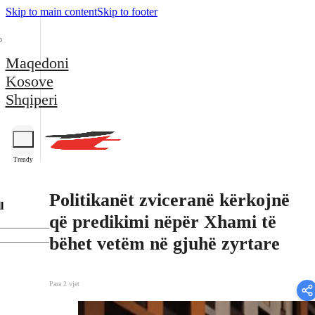
Skip to main content
Skip to footer
Maqedoni
Kosove
Shqiperi
Trendy
Politikanët zviceranë kërkojnë
l
që predikimi nëpër Xhami të
bëhet vetëm në gjuhë zyrtare
Para 2 vjet