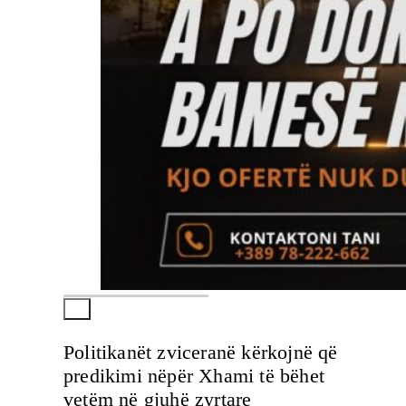
Politikanët zviceranë kërkojnë që
predikimi nëpër Xhami të bëhet
vetëm në gjuhë zyrtare