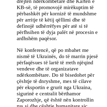
drejtën ndërkombëtare dhe Kartën e
KB-së, të promovojë mirëkuptim të
përbashkët për kornizë të mundshme
për arritje të këtij qëllimi dhe të
definojë udhërrëfyes për atë si të
përfhsihen të dyja palët në procesin e
ardhshëm paqësor.
Në konferencë, që po mbahet me
nismë të Ukrainës, do të marrin pjesë
përfaqësues të lartë të rreth njëqind
vendeve dhe të organizatave
ndërkombëtare. Do të bisedohet për
çështje të dnryshme, mes të cilave
për eksportin e grurit nga Ukraina,
sigurinë e centralit bërthamor
Zaporozhje, që është nën kontrollin
rus si dhe çështje humanitare siç