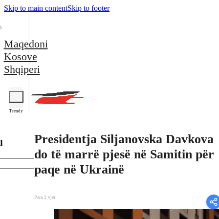
Skip to main content
Skip to footer
Maqedoni
Kosove
Shqiperi
Trendy
Presidentja Siljanovska Davkova
l
do të marrë pjesë në Samitin për
paqe në Ukrainë
Para 2 vjet