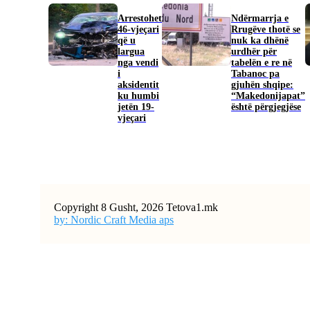
Arrestohet
Ndërmarrja e
46-vjeçari
Rrugëve thotë se
që u
nuk ka dhënë
largua
urdhër për
nga vendi
tabelën e re në
i
Tabanoc pa
aksidentit
gjuhën shqipe:
ku humbi
“Makedonijapat”
jetën 19-
është përgjegjëse
vjeçari
Copyright 8 Gusht, 2026 Tetova1.mk
by: Nordic Craft Media aps