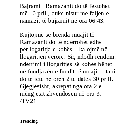
Bajrami i Ramazanit do të festohet
më 10 prill, duke nisur me faljen e
namazit të bajramit në ora 06:43.
Kujtojmë se brenda muajit të
Ramazanit do të ndërrohet edhe
përllogaritja e kohës – kalojmë në
llogaritjen verore. Siç ndodh rëndom,
ndërrimi i llogaritjes së kohës bëhet
në fundjavën e fundit të muajit – tani
do të jetë në orën 2 të datës 30 prill.
Gjegjësisht, akrepat nga ora 2 e
mëngjesit zhvendosen në ora 3.
/TV21
Trending