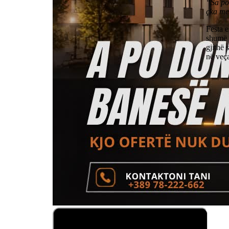
“Sa po
çka me 
Festa e
shumë p
gjithë 
në veç