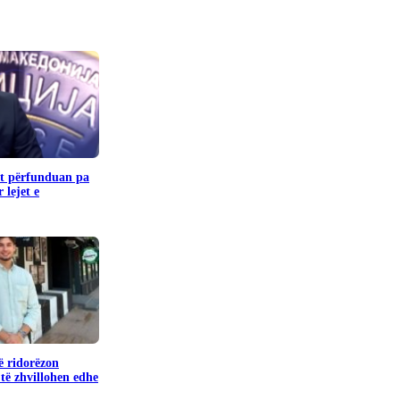
it përfunduan pa
 lejet e
ë ridorëzon
të zhvillohen edhe