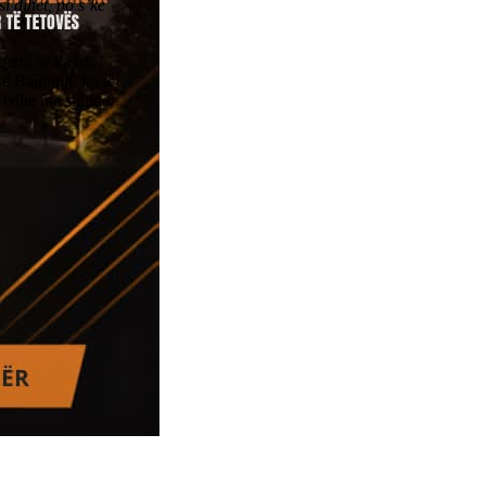
 dihet, po s’ke
 qartë se ka më
ë Bajramit, ku të
tur edhe më shumë,