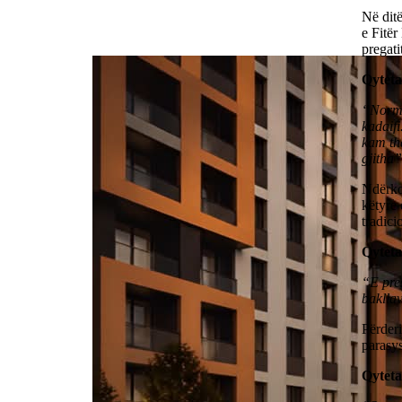
Në ditë
e Fitër
pregatit
Qyteta
“Norma
kadaif
kam th
gjitha
Ndërkoh
këtyre 
tradici
Qytet
“E pre
bakllav
Përderi
parasys
Qyteta