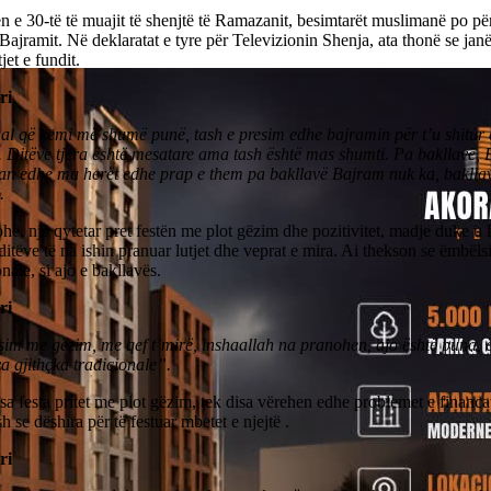
n e 30-të të muajit të shenjtë të Ramazanit, besimtarët muslimanë po për
 Bajramit. Në deklaratat e tyre për Televizionin Shenja, ata thonë se ja
jet e fundit.
ri
l që kemi më shumë punë, tash e presim edhe bajramin për t’u shitur 
i. Ditëve tjera është mesatare ama tash është mas shumti. Pa bakllavë,
an edhe ma herët edhe prap e them pa bakllavë Bajram nuk ka, bakllav
”.
ë, një qytetar pret festën me plot gëzim dhe pozitivitet, madje duke u l
ditëve të na ishin pranuar lutjet dhe veprat e mira. Ai thekson se ëmbëlsi
onale, si ajo e bakllavës.
ari
sim me gëzim, me qef t’mirë, inshaallah na pranohen, ajo është puna, 
a gjithçka tradicionale”.
sa festa pritet me plot gëzim, tek disa vërehen edhe problemet e financ
h se dëshira për të festuar mbetet e njejtë .
ri