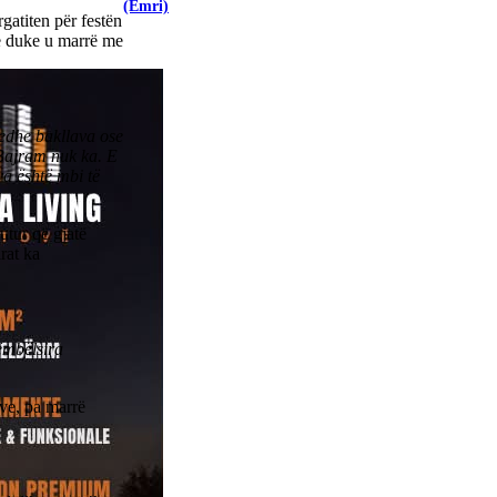
(Emri)
gatiten për festën
në duke u marrë me
edhe bakllava ose
 Bajram nuk ka. E
a është mbi të
utur që gjatë
rat ka
ëmbëlsira
ave, pa marrë