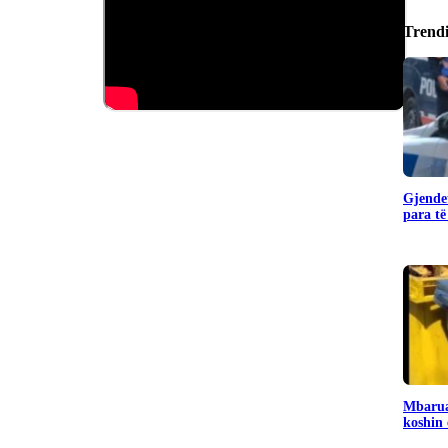
Trend
Gjendet
para të
Mbarua
koshin