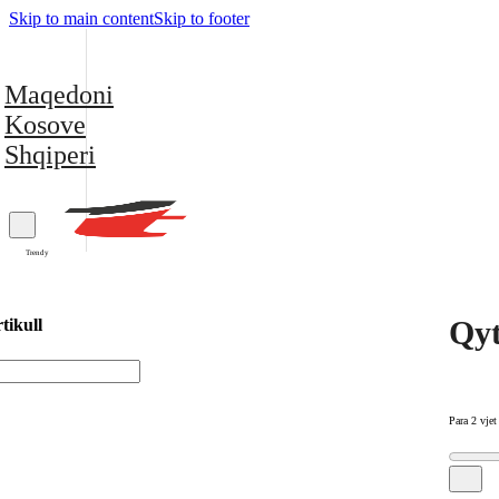
Skip to main content
Skip to footer
Maqedoni
Kosove
Shqiperi
Trendy
Qyt
tikull
Para 2 vjet