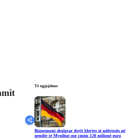
Të ngjajshme
amit
Biznesmeni shqiptar drejt blerjes së ndërtesës në
qendër të Mynihut me çmim 120 milionë euro