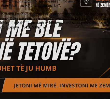
 mujm, me pas duhet me harxhu ma shumë ama thjesht pensioner pak si
thanë, kur s’ka, s’ka, ama kur ka, ka”.
 Bajramit ka ndikuar pozitivisht edhe për shitësit. Ata thonë se vërehet
unë. Duke marrë parasysh se bakllava është ëmbëlsira simbol i festës s
shërbejnë një të tillë, pronarët e shitoreve thonë se po presin për të shi
anti bakllavë.
/SHENJA/