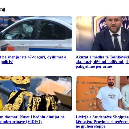
ing
 pa shenja jete 47-vjeçari, dyshimet e
Akuzat e mëdha të Toshkovsk
 policisë
aktakuzë, dështoi kallëzimi për
paligjshme për armë
n dasmat! Nuset i hedhin dimijat në
Lëvizja e Studentëve Shqiptar
 e mbeturinave (VIDEO)
kërkesën: Provimet shtetërore 
në gjuhën shqipe